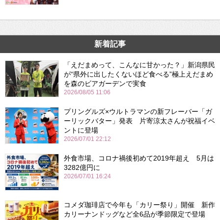
新着記事
「えだまめって、こんなに甘かった？」新潟県民
が“県外に出したくないほど食べる”極上えだまめ
を森のビアガーデンで実食
2026/08/05 11:06
プリングルズ×ウルトラマンの新フレーバー「ガ
ーリックバター」発表 片寄涼太さんが祝福イベ
ントに登場
2026/07/01 22:12
外食市場、コロナ禍後初めて2019年超え 5月は
3282億円に
2026/07/01 16:24
コメダ珈琲店で今年も「カリー祭り」開催 新作
カリーナンドッグなど全6品が季節限定で登場