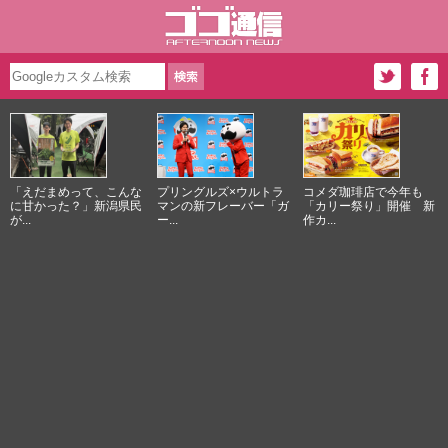
「えだまめって、こんな
プリングルズ×ウルトラ
コメダ珈琲店で今年も
に甘かった？」新潟県民
マンの新フレーバー「ガ
「カリー祭り」開催 新
が...
ー...
作カ...