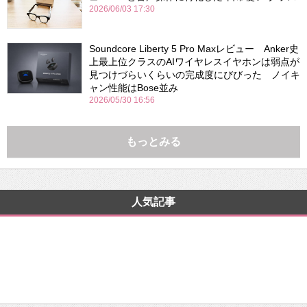
2026/06/03 17:30
Soundcore Liberty 5 Pro Maxレビュー Anker史
上最上位クラスのAIワイヤレスイヤホンは弱点が
見つけづらいくらいの完成度にびびった ノイキ
ャン性能はBose並み
2026/05/30 16:56
もっとみる
人気記事