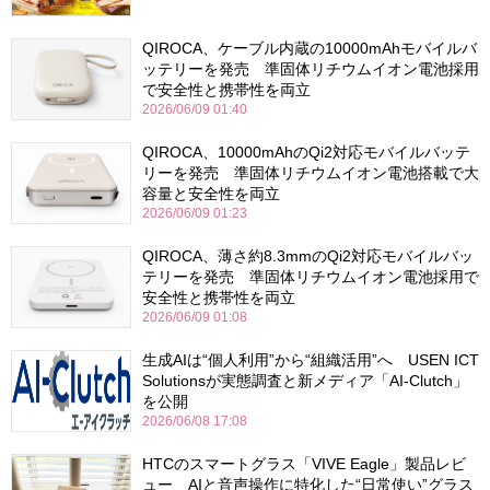
QIROCA、ケーブル内蔵の10000mAhモバイルバ
ッテリーを発売 準固体リチウムイオン電池採用
で安全性と携帯性を両立
2026/06/09 01:40
QIROCA、10000mAhのQi2対応モバイルバッテ
リーを発売 準固体リチウムイオン電池搭載で大
容量と安全性を両立
2026/06/09 01:23
QIROCA、薄さ約8.3mmのQi2対応モバイルバッ
テリーを発売 準固体リチウムイオン電池採用で
安全性と携帯性を両立
2026/06/09 01:08
生成AIは“個人利用”から“組織活用”へ USEN ICT
Solutionsが実態調査と新メディア「AI-Clutch」
を公開
2026/06/08 17:08
HTCのスマートグラス「VIVE Eagle」製品レビ
ュー AIと音声操作に特化した“日常使い”グラス