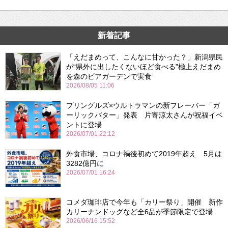
新着記事
「えだまめって、こんなに甘かった？」新潟県民
が“県外に出したくないほど食べる”極上えだまめ
を森のビアガーデンで実食
2026/08/05 11:06
プリングルズ×ウルトラマンの新フレーバー「ガ
ーリックバター」発表 片寄涼太さんが祝福イベ
ントに登場
2026/07/01 22:12
外食市場、コロナ禍後初めて2019年超え 5月は
3282億円に
2026/07/01 16:24
コメダ珈琲店で今年も「カリー祭り」開催 新作
カリーナンドッグなど全6品が季節限定で登場
2026/06/16 15:52