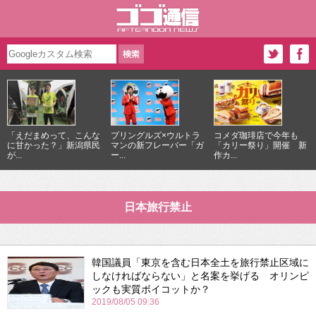
「えだまめって、こんな
プリングルズ×ウルトラ
コメダ珈琲店で今年も
に甘かった？」新潟県民
マンの新フレーバー「ガ
「カリー祭り」開催 新
が...
ー...
作カ...
日本旅行禁止
韓国議員「東京を含む日本全土を旅行禁止区域に
しなければならない」と名案を挙げる オリンピ
ックも実質ボイコットか？
2019/08/05 09:36