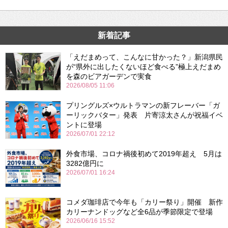
新着記事
「えだまめって、こんなに甘かった？」新潟県民
が“県外に出したくないほど食べる”極上えだまめ
を森のビアガーデンで実食
2026/08/05 11:06
プリングルズ×ウルトラマンの新フレーバー「ガ
ーリックバター」発表 片寄涼太さんが祝福イベ
ントに登場
2026/07/01 22:12
外食市場、コロナ禍後初めて2019年超え 5月は
3282億円に
2026/07/01 16:24
コメダ珈琲店で今年も「カリー祭り」開催 新作
カリーナンドッグなど全6品が季節限定で登場
2026/06/16 15:52