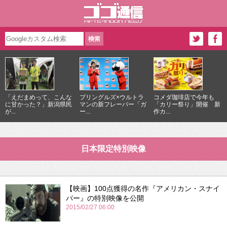
「えだまめって、こんな
プリングルズ×ウルトラ
コメダ珈琲店で今年も
に甘かった？」新潟県民
マンの新フレーバー「ガ
「カリー祭り」開催 新
が...
ー...
作カ...
日本限定特別映像
【映画】100点獲得の名作『アメリカン・スナイ
パー』の特別映像を公開
2015/02/27 06:00