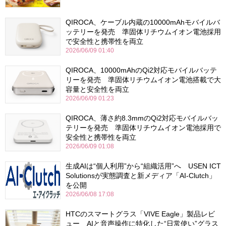
QIROCA、ケーブル内蔵の10000mAhモバイルバ
ッテリーを発売 準固体リチウムイオン電池採用
で安全性と携帯性を両立
2026/06/09 01:40
QIROCA、10000mAhのQi2対応モバイルバッテ
リーを発売 準固体リチウムイオン電池搭載で大
容量と安全性を両立
2026/06/09 01:23
QIROCA、薄さ約8.3mmのQi2対応モバイルバッ
テリーを発売 準固体リチウムイオン電池採用で
安全性と携帯性を両立
2026/06/09 01:08
生成AIは“個人利用”から“組織活用”へ USEN ICT
Solutionsが実態調査と新メディア「AI-Clutch」
を公開
2026/06/08 17:08
HTCのスマートグラス「VIVE Eagle」製品レビ
ュー AIと音声操作に特化した“日常使い”グラス