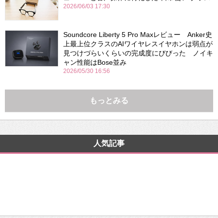
2026/06/03 17:30
Soundcore Liberty 5 Pro Maxレビュー Anker史
上最上位クラスのAIワイヤレスイヤホンは弱点が
見つけづらいくらいの完成度にびびった ノイキ
ャン性能はBose並み
2026/05/30 16:56
もっとみる
人気記事