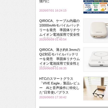
億円に
2026/07/01 16:24:15
QIROCA、ケーブル内蔵の
10000mAhモバイルバッテ
リーを発売 準固体リチウ
ムイオン電池採用で安全性
と携帯性を両立
2026/06/09 01:40:54
QIROCA、薄さ約8.3mmの
Qi2対応モバイルバッテリ
ーを発売 準固体リチウム
イオン電池採用で安全性と
携帯性を両立
2026/06/09 01:08:35
HTCのスマートグラス
「VIVE Eagle」製品レビュ
ー AIと音声操作に特化し
た“日常使い”グラス
2026/06/03 17:30:42