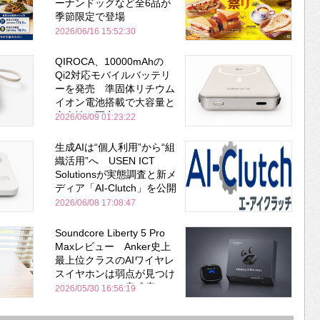
ーナンドッグなど全6品が
季節限定で登場
2026/06/16 15:52:30
QIROCA、10000mAhの
Qi2対応モバイルバッテリ
ーを発売 準固体リチウム
イオン電池搭載で大容量と
安全性を両立
2026/06/09 01:23:22
生成AIは“個人利用”から“組
織活用”へ USEN ICT
Solutionsが実態調査と新メ
ディア「AI-Clutch」を公開
2026/06/08 17:08:47
Soundcore Liberty 5 Pro
Maxレビュー Anker史上
最上位クラスのAIワイヤレ
スイヤホンは弱点が見つけ
づらいくらいの完成度にび
2026/05/30 16:56:19
びった ノイキャン性能は
Bose並み