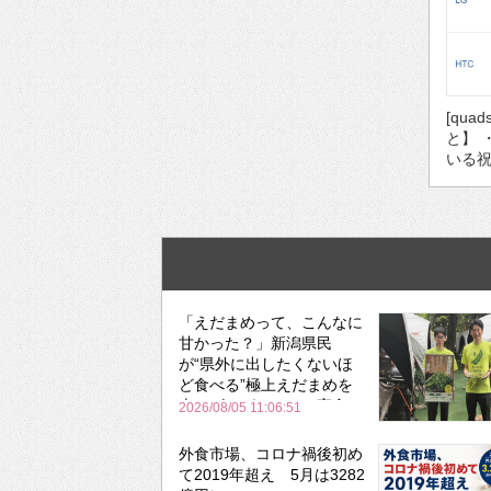
[qua
と】 
いる祝
「えだまめって、こんなに
甘かった？」新潟県民
が“県外に出したくないほ
ど食べる”極上えだまめを
森のビアガーデンで実食
2026/08/05 11:06:51
外食市場、コロナ禍後初め
て2019年超え 5月は3282