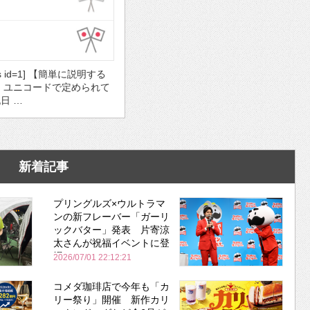
ds id=1] 【簡単に説明する
・ユニコードで定められて
日 …
新着記事
プリングルズ×ウルトラマ
ンの新フレーバー「ガーリ
ックバター」発表 片寄涼
太さんが祝福イベントに登
場
2026/07/01 22:12:21
コメダ珈琲店で今年も「カ
リー祭り」開催 新作カリ