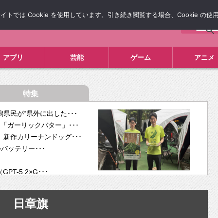
では Cookie を使用しています。引き続き閲覧する場合、Cookie の
について
広告掲載について
お問い合わせ
タレコミ
アプリ
芸能
ゲーム
アニメ
特集
県民が“県外に出した･･･
「ガーリックバター」･･･
新作カリーナンドッグ･･･
ルバッテリー･･･
-5.2×G･･･
tra･･･
供開･･･
日章旗
ム、”自分が今話し･･･