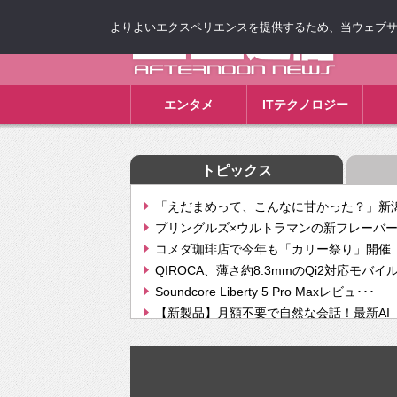
よりよいエクスペリエンスを提供するため、当ウェブサイト
ゴゴ通信
エンタメ
ITテクノロジー
トピックス
「えだまめって、こんなに甘かった？」新潟
プリングルズ×ウルトラマンの新フレーバー
コメダ珈琲店で今年も「カリー祭り」開催 
QIROCA、薄さ約8.3mmのQi2対応モバイ
Soundcore Liberty 5 Pro Maxレビュ･･･
【新製品】月額不要で自然な会話！最新AI（GPT
【次世代の没入感と生産性】VITURE Luma Ul
Geminiが音楽生成「Create music」機能提
挫折率8割の壁をAIで突破。ジャストシステ