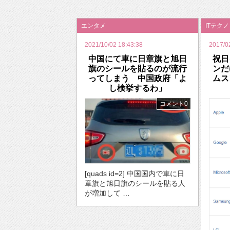
2026年のバレンタインは「自分で作って、想
エンタメ
ITテク
2021/10/02 18:43:38
2017/0
中国にて車に日章旗と旭日
祝日
旗のシールを貼るのが流行
ンだ
ってしまう 中国政府「よ
ムス
し検挙するわ」
コメント0
[quads id=2] 中国国内で車に日
章旗と旭日旗のシールを貼る人
が増加して …