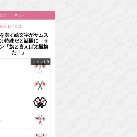
いを渡す」 TE･･･
ノロジー・ネット
2/19 12:43:11
を表す絵文字がサムス
け特殊だと話題に サ
ン「旗と言えば太極旗
だ！」
コメント9