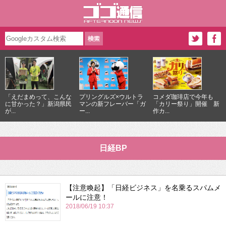
「えだまめって、こんな
プリングルズ×ウルトラ
コメダ珈琲店で今年も
に甘かった？」新潟県民
マンの新フレーバー「ガ
「カリー祭り」開催 新
が...
ー...
作カ...
日経BP
【注意喚起】「日経ビジネス」を名乗るスパムメ
ールに注意！
2018/06/19 10:37