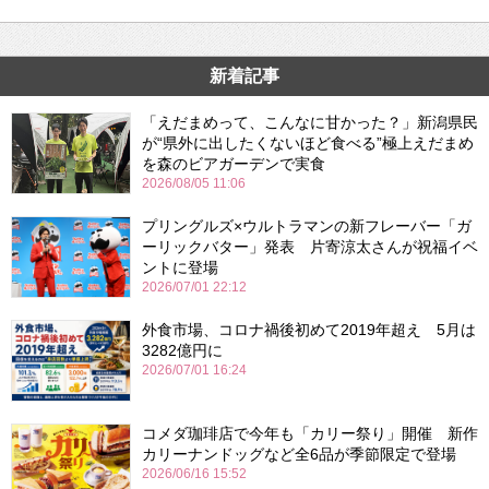
新着記事
「えだまめって、こんなに甘かった？」新潟県民
が“県外に出したくないほど食べる”極上えだまめ
を森のビアガーデンで実食
2026/08/05 11:06
プリングルズ×ウルトラマンの新フレーバー「ガ
ーリックバター」発表 片寄涼太さんが祝福イベ
ントに登場
2026/07/01 22:12
外食市場、コロナ禍後初めて2019年超え 5月は
3282億円に
2026/07/01 16:24
コメダ珈琲店で今年も「カリー祭り」開催 新作
カリーナンドッグなど全6品が季節限定で登場
2026/06/16 15:52