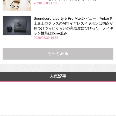
2026/06/03 17:30
Soundcore Liberty 5 Pro Maxレビュー Anker史
上最上位クラスのAIワイヤレスイヤホンは弱点が
見つけづらいくらいの完成度にびびった ノイキ
ャン性能はBose並み
2026/05/30 16:56
もっとみる
人気記事