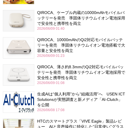
QIROCA、ケーブル内蔵の10000mAhモバイルバ
ッテリーを発売 準固体リチウムイオン電池採用
で安全性と携帯性を両立
2026/06/09 01:40
QIROCA、10000mAhのQi2対応モバイルバッテ
リーを発売 準固体リチウムイオン電池搭載で大
容量と安全性を両立
2026/06/09 01:23
QIROCA、薄さ約8.3mmのQi2対応モバイルバッ
テリーを発売 準固体リチウムイオン電池採用で
安全性と携帯性を両立
2026/06/09 01:08
生成AIは“個人利用”から“組織活用”へ USEN ICT
Solutionsが実態調査と新メディア「AI-Clutch」
を公開
2026/06/08 17:08
HTCのスマートグラス「VIVE Eagle」製品レビ
ュー AIと音声操作に特化した“日常使い”グラス