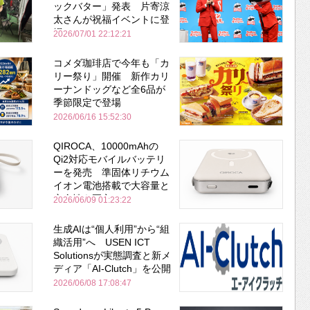
ックバター」発表 片寄涼
太さんが祝福イベントに登
場
2026/07/01 22:12:21
コメダ珈琲店で今年も「カ
リー祭り」開催 新作カリ
ーナンドッグなど全6品が
季節限定で登場
2026/06/16 15:52:30
QIROCA、10000mAhの
Qi2対応モバイルバッテリ
ーを発売 準固体リチウム
イオン電池搭載で大容量と
安全性を両立
2026/06/09 01:23:22
生成AIは“個人利用”から“組
織活用”へ USEN ICT
Solutionsが実態調査と新メ
ディア「AI-Clutch」を公開
2026/06/08 17:08:47