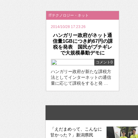
2026年のバレンタインは「自分で作って、想
ITテクノロジー・ネット
2014/10/28 17:23:26
ハンガリー政府がネット通
信量1GBにつき約67円の課
税を発表 国民がブチギレ
で大規模暴動デモに
コメント0
ハンガリー政府が新たな課税方
法としてインターネットの通信
量に応じて課税をすると発 …
「えだまめって、こんなに
甘かった？」新潟県民