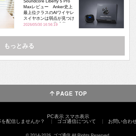
Soundcore Liberty 5 Pro
Maxレビュー Anker史上
最上位クラスのAIワイヤレ
スイヤホンは弱点が見つけ
づらいくらいの完成度にび
2026/05/30 16:56:19
びった ノイキャン性能は
Bose並み
もっとみる
PC表示
スマホ表示
事を配信しませんか？
ゴゴ通信について
お問い合わ
© 2014
-2026
, ゴゴ通信 All Rights Reserved.