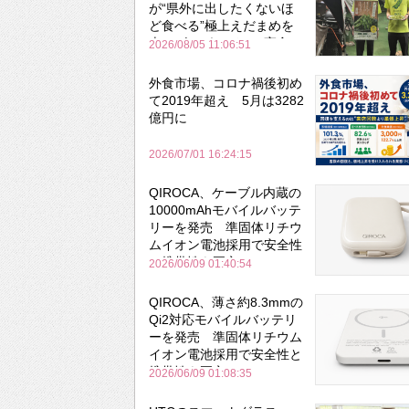
が“県外に出したくないほ
ど食べる”極上えだまめを
森のビアガーデンで実食
2026/08/05 11:06:51
外食市場、コロナ禍後初め
て2019年超え 5月は3282
億円に
2026/07/01 16:24:15
QIROCA、ケーブル内蔵の
10000mAhモバイルバッテ
リーを発売 準固体リチウ
ムイオン電池採用で安全性
と携帯性を両立
2026/06/09 01:40:54
QIROCA、薄さ約8.3mmの
Qi2対応モバイルバッテリ
ーを発売 準固体リチウム
イオン電池採用で安全性と
携帯性を両立
2026/06/09 01:08:35