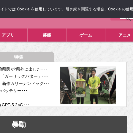
では Cookie を使用しています。引き続き閲覧する場合、Cookie の
について
広告掲載について
お問い合わせ
タレコミ
アプリ
芸能
ゲーム
アニメ
特集
県民が“県外に出した･･･
「ガーリックバター」･･･
新作カリーナンドッグ･･･
ルバッテリー･･･
-5.2×G･･･
tra･･･
供開･･･
暴動
ム、”自分が今話し･･･