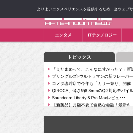
よりよいエクスペリエンスを提供するため、当ウェブサイト
ゴゴ通信
エンタメ
ITテクノロジー
トピックス
「えだまめって、こんなに甘かった？」新潟
プリングルズ×ウルトラマンの新フレーバー
コメダ珈琲店で今年も「カリー祭り」開催 
QIROCA、薄さ約8.3mmのQi2対応モバイ
Soundcore Liberty 5 Pro Maxレビュ･･･
【新製品】月額不要で自然な会話！最新AI（GPT
【次世代の没入感と生産性】VITURE Luma Ul
Geminiが音楽生成「Create music」機能提
挫折率8割の壁をAIで突破。ジャストシステ