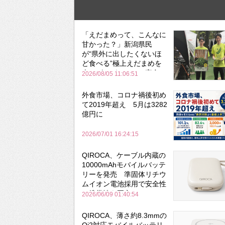
「えだまめって、こんなに
甘かった？」新潟県民
が“県外に出したくないほ
ど食べる”極上えだまめを
森のビアガーデンで実食
2026/08/05 11:06:51
外食市場、コロナ禍後初め
て2019年超え 5月は3282
億円に
2026/07/01 16:24:15
QIROCA、ケーブル内蔵の
10000mAhモバイルバッテ
リーを発売 準固体リチウ
ムイオン電池採用で安全性
と携帯性を両立
2026/06/09 01:40:54
QIROCA、薄さ約8.3mmの
Qi2対応モバイルバッテリ