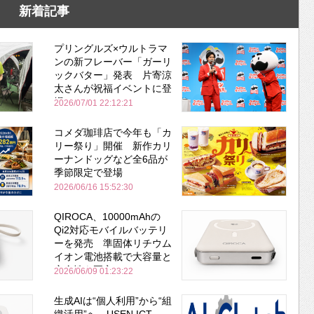
新着記事
プリングルズ×ウルトラマ
ンの新フレーバー「ガーリ
ックバター」発表 片寄涼
太さんが祝福イベントに登
場
2026/07/01 22:12:21
コメダ珈琲店で今年も「カ
リー祭り」開催 新作カリ
ーナンドッグなど全6品が
季節限定で登場
2026/06/16 15:52:30
QIROCA、10000mAhの
Qi2対応モバイルバッテリ
ーを発売 準固体リチウム
イオン電池搭載で大容量と
安全性を両立
2026/06/09 01:23:22
生成AIは“個人利用”から“組
織活用”へ USEN ICT