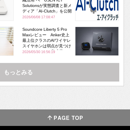
Solutionsが実態調査と新メ
ディア「AI-Clutch」を公開
2026/06/08 17:08:47
Soundcore Liberty 5 Pro
Maxレビュー Anker史上
最上位クラスのAIワイヤレ
スイヤホンは弱点が見つけ
づらいくらいの完成度にび
2026/05/30 16:56:19
びった ノイキャン性能は
Bose並み
もっとみる