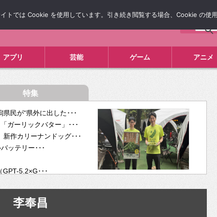
では Cookie を使用しています。引き続き閲覧する場合、Cookie の
について
広告掲載について
お問い合わせ
タレコミ
アプリ
芸能
ゲーム
アニメ
特集
県民が“県外に出した･･･
「ガーリックバター」･･･
新作カリーナンドッグ･･･
ルバッテリー･･･
-5.2×G･･･
tra･･･
供開･･･
李奉昌
ム、”自分が今話し･･･