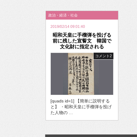
2026年のバレンタインは「自分で作って、想
政治・経済・社会
2019/02/14 09:01:40
昭和天皇に手榴弾を投げる
前に残した宣誓文 韓国で
文化財に指定される
コメント2
[quads id=1] 【簡単に説明する
と】 ・昭和天皇に手榴弾を投げ
た人物の …