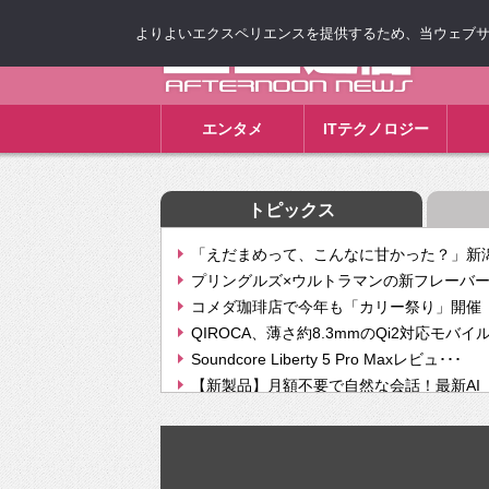
よりよいエクスペリエンスを提供するため、当ウェブサイト
ゴゴ通信
エンタメ
ITテクノロジー
トピックス
「えだまめって、こんなに甘かった？」新潟
プリングルズ×ウルトラマンの新フレーバー
コメダ珈琲店で今年も「カリー祭り」開催 
QIROCA、薄さ約8.3mmのQi2対応モバイ
Soundcore Liberty 5 Pro Maxレビュ･･･
【新製品】月額不要で自然な会話！最新AI（GPT
【次世代の没入感と生産性】VITURE Luma Ul
Geminiが音楽生成「Create music」機能提
挫折率8割の壁をAIで突破。ジャストシステ