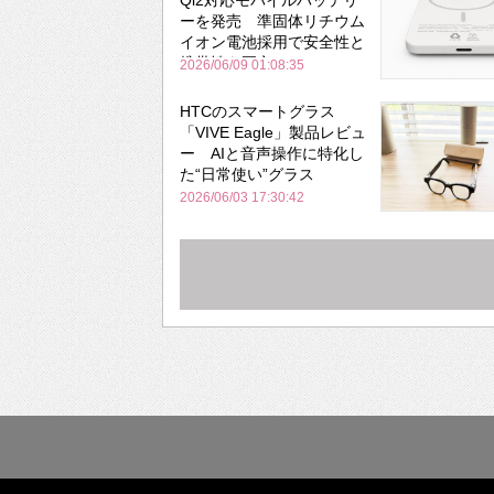
ーを発売 準固体リチウム
イオン電池採用で安全性と
携帯性を両立
2026/06/09 01:08:35
HTCのスマートグラス
「VIVE Eagle」製品レビュ
ー AIと音声操作に特化し
た“日常使い”グラス
2026/06/03 17:30:42