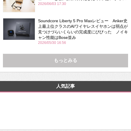
2026/06/03 17:30
Soundcore Liberty 5 Pro Maxレビュー Anker史
上最上位クラスのAIワイヤレスイヤホンは弱点が
見つけづらいくらいの完成度にびびった ノイキ
ャン性能はBose並み
2026/05/30 16:56
もっとみる
人気記事