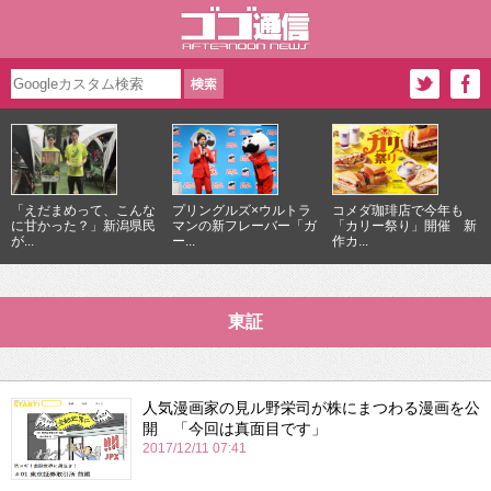
「えだまめって、こんな
プリングルズ×ウルトラ
コメダ珈琲店で今年も
に甘かった？」新潟県民
マンの新フレーバー「ガ
「カリー祭り」開催 新
が...
ー...
作カ...
東証
人気漫画家の見ル野栄司が株にまつわる漫画を公
開 「今回は真面目です」
2017/12/11 07:41