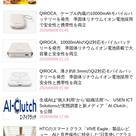
QIROCA、ケーブル内蔵の10000mAhモバイルバ
ッテリーを発売 準固体リチウムイオン電池採用
で安全性と携帯性を両立
2026/06/09 01:40
QIROCA、10000mAhのQi2対応モバイルバッテ
リーを発売 準固体リチウムイオン電池搭載で大
容量と安全性を両立
2026/06/09 01:23
QIROCA、薄さ約8.3mmのQi2対応モバイルバッ
テリーを発売 準固体リチウムイオン電池採用で
安全性と携帯性を両立
2026/06/09 01:08
生成AIは“個人利用”から“組織活用”へ USEN ICT
Solutionsが実態調査と新メディア「AI-Clutch」
を公開
2026/06/08 17:08
HTCのスマートグラス「VIVE Eagle」製品レビ
ュー AIと音声操作に特化した“日常使い”グラス