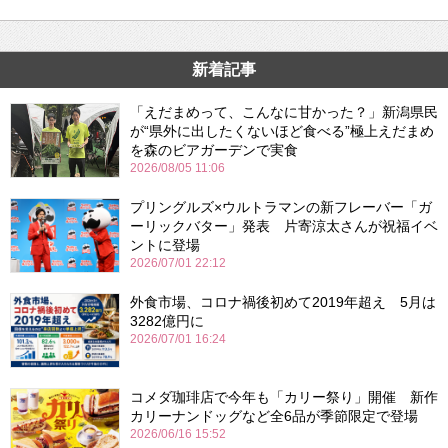
新着記事
「えだまめって、こんなに甘かった？」新潟県民
が“県外に出したくないほど食べる”極上えだまめ
を森のビアガーデンで実食
2026/08/05 11:06
プリングルズ×ウルトラマンの新フレーバー「ガ
ーリックバター」発表 片寄涼太さんが祝福イベ
ントに登場
2026/07/01 22:12
外食市場、コロナ禍後初めて2019年超え 5月は
3282億円に
2026/07/01 16:24
コメダ珈琲店で今年も「カリー祭り」開催 新作
カリーナンドッグなど全6品が季節限定で登場
2026/06/16 15:52