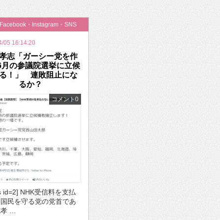
いを渡す」 TE･･･
・Facebook・Instagram・SNS
4/05 16:14:20
孝志「ガーシー党を作
6月の参議院選挙に立候
る！」 連敗阻止にな
るか？
コメント0
ds id=2] NHK受信料を支払
い国民を守る党の党首であ
孝 …