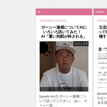
2026年のバレンタインは「自分で作って、想
AI
Twitter
2023/03/16 16:32:05
2022/0
ガーシー逮捕についてAIに
立花
いろいろ訊いてみた！
って
AI「重い刑罰が科される」
補す
コメント0
[qua
[quads id=2] ガーシー逮捕につ
わな
いて語ってください。 はい、ガ
る立花
ーシー容 …