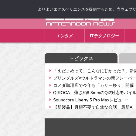
よりよいエクスペリエンスを提供するため、当ウェブサイト
ゴゴ通信
エンタメ
ITテクノロジー
トピックス
「えだまめって、こんなに甘かった？」新潟
プリングルズ×ウルトラマンの新フレーバー
コメダ珈琲店で今年も「カリー祭り」開催 
QIROCA、薄さ約8.3mmのQi2対応モバイ
Soundcore Liberty 5 Pro Maxレビュ･･･
【新製品】月額不要で自然な会話！最新AI（GPT
【次世代の没入感と生産性】VITURE Luma Ul
Geminiが音楽生成「Create music」機能提
挫折率8割の壁をAIで突破。ジャストシステ