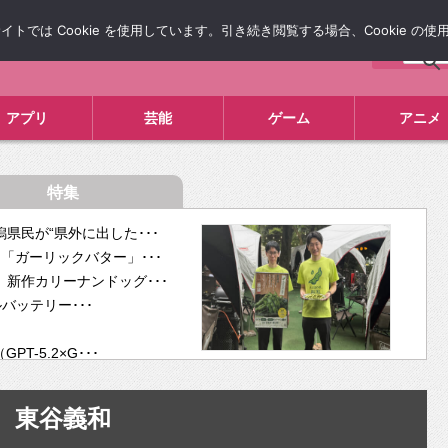
では Cookie を使用しています。引き続き閲覧する場合、Cookie の
について
広告掲載について
お問い合わせ
タレコミ
アプリ
芸能
ゲーム
アニメ
特集
県民が“県外に出した･･･
「ガーリックバター」･･･
新作カリーナンドッグ･･･
ルバッテリー･･･
-5.2×G･･･
tra･･･
供開･･･
東谷義和
ム、”自分が今話し･･･