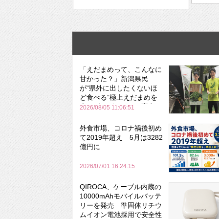
「えだまめって、こんなに
甘かった？」新潟県民
が“県外に出したくないほ
ど食べる”極上えだまめを
森のビアガーデンで実食
2026/08/05 11:06:51
外食市場、コロナ禍後初め
て2019年超え 5月は3282
億円に
2026/07/01 16:24:15
QIROCA、ケーブル内蔵の
10000mAhモバイルバッテ
リーを発売 準固体リチウ
ムイオン電池採用で安全性