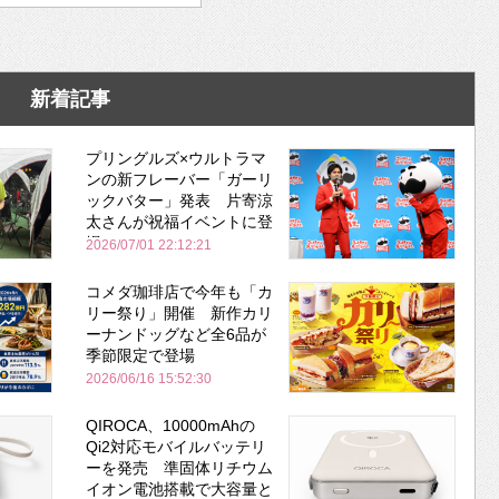
新着記事
プリングルズ×ウルトラマ
ンの新フレーバー「ガーリ
ックバター」発表 片寄涼
太さんが祝福イベントに登
場
2026/07/01 22:12:21
コメダ珈琲店で今年も「カ
リー祭り」開催 新作カリ
ーナンドッグなど全6品が
季節限定で登場
2026/06/16 15:52:30
QIROCA、10000mAhの
Qi2対応モバイルバッテリ
ーを発売 準固体リチウム
イオン電池搭載で大容量と