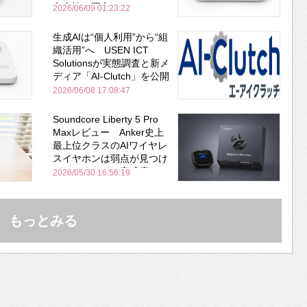
安全性を両立
2026/06/09 01:23:22
生成AIは“個人利用”から“組
織活用”へ USEN ICT
Solutionsが実態調査と新メ
ディア「AI-Clutch」を公開
2026/06/08 17:08:47
Soundcore Liberty 5 Pro
Maxレビュー Anker史上
最上位クラスのAIワイヤレ
スイヤホンは弱点が見つけ
づらいくらいの完成度にび
2026/05/30 16:56:19
びった ノイキャン性能は
Bose並み
もっとみる