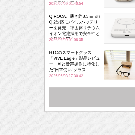
と携帯性を両立
2026/06/09 01:40:54
QIROCA、薄さ約8.3mmの
Qi2対応モバイルバッテリ
ーを発売 準固体リチウム
イオン電池採用で安全性と
携帯性を両立
2026/06/09 01:08:35
HTCのスマートグラス
「VIVE Eagle」製品レビュ
ー AIと音声操作に特化し
た“日常使い”グラス
2026/06/03 17:30:42