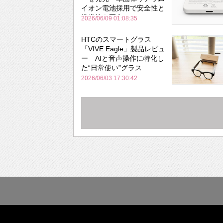
イオン電池採用で安全性と
携帯性を両立
2026/06/09 01:08:35
HTCのスマートグラス
「VIVE Eagle」製品レビュ
ー AIと音声操作に特化し
た“日常使い”グラス
2026/06/03 17:30:42