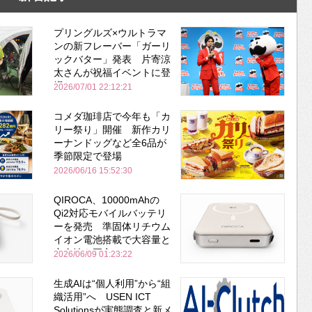
プリングルズ×ウルトラマ
ンの新フレーバー「ガーリ
ックバター」発表 片寄涼
太さんが祝福イベントに登
場
2026/07/01 22:12:21
コメダ珈琲店で今年も「カ
リー祭り」開催 新作カリ
ーナンドッグなど全6品が
季節限定で登場
2026/06/16 15:52:30
QIROCA、10000mAhの
Qi2対応モバイルバッテリ
ーを発売 準固体リチウム
イオン電池搭載で大容量と
安全性を両立
2026/06/09 01:23:22
生成AIは“個人利用”から“組
織活用”へ USEN ICT
Solutionsが実態調査と新メ