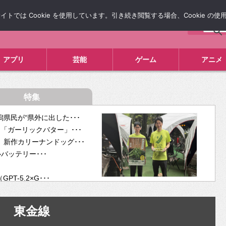
では Cookie を使用しています。引き続き閲覧する場合、Cookie の
について
広告掲載について
お問い合わせ
タレコミ
アプリ
芸能
ゲーム
アニメ
特集
県民が“県外に出した･･･
「ガーリックバター」･･･
新作カリーナンドッグ･･･
ルバッテリー･･･
-5.2×G･･･
tra･･･
供開･･･
東金線
ム、”自分が今話し･･･