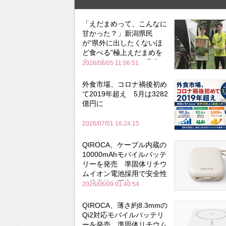
「えだまめって、こんなに
甘かった？」新潟県民
が“県外に出したくないほ
ど食べる”極上えだまめを
森のビアガーデンで実食
2026/08/05 11:06:51
外食市場、コロナ禍後初め
て2019年超え 5月は3282
億円に
2026/07/01 16:24:15
QIROCA、ケーブル内蔵の
10000mAhモバイルバッテ
リーを発売 準固体リチウ
ムイオン電池採用で安全性
と携帯性を両立
2026/06/09 01:40:54
QIROCA、薄さ約8.3mmの
Qi2対応モバイルバッテリ
ーを発売 準固体リチウム