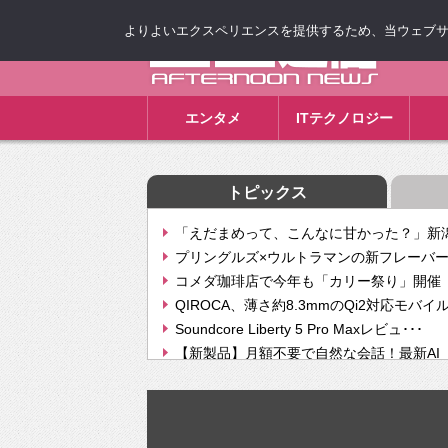
よりよいエクスペリエンスを提供するため、当ウェブサイト
ゴゴ通信
エンタメ
ITテクノロジー
トピックス
「えだまめって、こんなに甘かった？」新潟
プリングルズ×ウルトラマンの新フレーバー
コメダ珈琲店で今年も「カリー祭り」開催 
QIROCA、薄さ約8.3mmのQi2対応モバイ
Soundcore Liberty 5 Pro Maxレビュ･･･
【新製品】月額不要で自然な会話！最新AI（GPT
【次世代の没入感と生産性】VITURE Luma Ul
Geminiが音楽生成「Create music」機能提
挫折率8割の壁をAIで突破。ジャストシステ