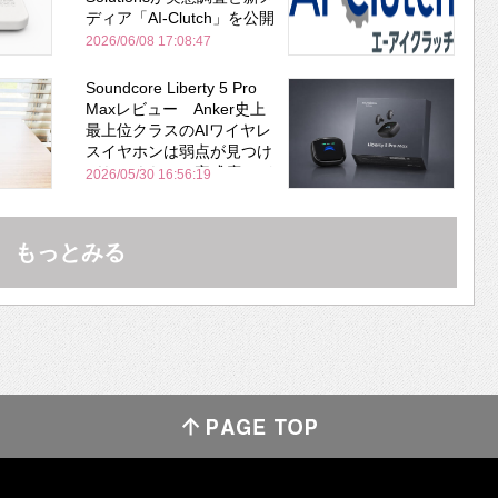
ディア「AI-Clutch」を公開
2026/06/08 17:08:47
Soundcore Liberty 5 Pro
Maxレビュー Anker史上
最上位クラスのAIワイヤレ
スイヤホンは弱点が見つけ
づらいくらいの完成度にび
2026/05/30 16:56:19
びった ノイキャン性能は
Bose並み
もっとみる