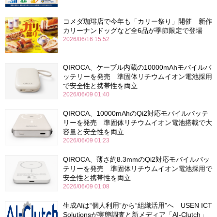
コメダ珈琲店で今年も「カリー祭り」開催 新作
カリーナンドッグなど全6品が季節限定で登場
2026/06/16 15:52
QIROCA、ケーブル内蔵の10000mAhモバイルバ
ッテリーを発売 準固体リチウムイオン電池採用
で安全性と携帯性を両立
2026/06/09 01:40
QIROCA、10000mAhのQi2対応モバイルバッテ
リーを発売 準固体リチウムイオン電池搭載で大
容量と安全性を両立
2026/06/09 01:23
QIROCA、薄さ約8.3mmのQi2対応モバイルバッ
テリーを発売 準固体リチウムイオン電池採用で
安全性と携帯性を両立
2026/06/09 01:08
生成AIは“個人利用”から“組織活用”へ USEN ICT
Solutionsが実態調査と新メディア「AI-Clutch」