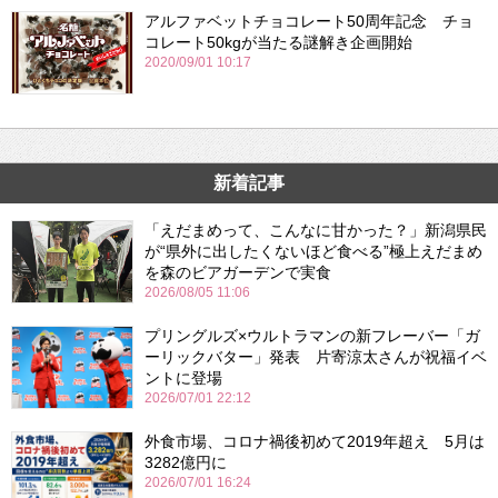
アルファベットチョコレート50周年記念 チョ
コレート50kgが当たる謎解き企画開始
2020/09/01 10:17
新着記事
「えだまめって、こんなに甘かった？」新潟県民
が“県外に出したくないほど食べる”極上えだまめ
を森のビアガーデンで実食
2026/08/05 11:06
プリングルズ×ウルトラマンの新フレーバー「ガ
ーリックバター」発表 片寄涼太さんが祝福イベ
ントに登場
2026/07/01 22:12
外食市場、コロナ禍後初めて2019年超え 5月は
3282億円に
2026/07/01 16:24