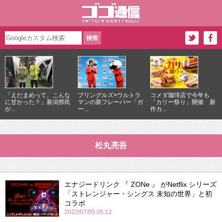
「えだまめって、こんな
プリングルズ×ウルトラ
コメダ珈琲店で今年も
に甘かった？」新潟県民
マンの新フレーバー「ガ
「カリー祭り」開催 新
が...
ー...
作カ...
松丸亮吾
エナジードリンク 『 ZONe 』 がNetflix シリーズ
「ストレンジャー・シングス 未知の世界」と初
コラボ
2022/07/05 05:12