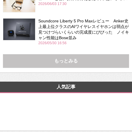
2026/06/03 17:30
Soundcore Liberty 5 Pro Maxレビュー Anker史
上最上位クラスのAIワイヤレスイヤホンは弱点が
見つけづらいくらいの完成度にびびった ノイキ
ャン性能はBose並み
2026/05/30 16:56
もっとみる
人気記事