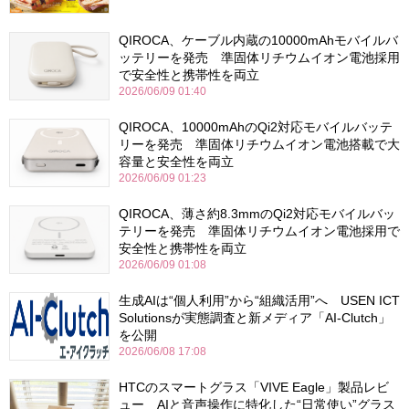
QIROCA、ケーブル内蔵の10000mAhモバイルバ
ッテリーを発売 準固体リチウムイオン電池採用
で安全性と携帯性を両立
2026/06/09 01:40
QIROCA、10000mAhのQi2対応モバイルバッテ
リーを発売 準固体リチウムイオン電池搭載で大
容量と安全性を両立
2026/06/09 01:23
QIROCA、薄さ約8.3mmのQi2対応モバイルバッ
テリーを発売 準固体リチウムイオン電池採用で
安全性と携帯性を両立
2026/06/09 01:08
生成AIは“個人利用”から“組織活用”へ USEN ICT
Solutionsが実態調査と新メディア「AI-Clutch」
を公開
2026/06/08 17:08
HTCのスマートグラス「VIVE Eagle」製品レビ
ュー AIと音声操作に特化した“日常使い”グラス