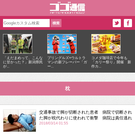
「えだまめって、こんな
プリングルズ×ウルトラ
コメダ珈琲店で今年も
に甘かった？」新潟県民
マンの新フレーバー「ガ
「カリー祭り」開催 新
が...
ー...
作カ...
枕
交通事故で脚が切断された患者 病院で切断され
た脚が枕代わりに使われて衝撃 病院は責任逃れ
2018/03/14 01:55