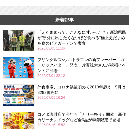
新着記事
「えだまめって、こんなに甘かった？」新潟県民
が“県外に出したくないほど食べる”極上えだまめ
を森のビアガーデンで実食
2026/08/05 11:06
プリングルズ×ウルトラマンの新フレーバー「ガ
ーリックバター」発表 片寄涼太さんが祝福イベ
ントに登場
2026/07/01 22:12
外食市場、コロナ禍後初めて2019年超え 5月は
3282億円に
2026/07/01 16:24
コメダ珈琲店で今年も「カリー祭り」開催 新作
カリーナンドッグなど全6品が季節限定で登場
2026/06/16 15:52