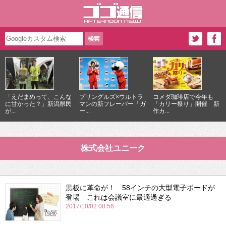
「えだまめって、こんな
プリングルズ×ウルトラ
コメダ珈琲店で今年も
に甘かった？」新潟県民
マンの新フレーバー「ガ
「カリー祭り」開催 新
が...
ー...
作カ...
株式会社ユニーク
黒板に革命が！ 58インチの大型電子ボードが
登場 これは会議室に最適過ぎる
2017/10/02 08:56