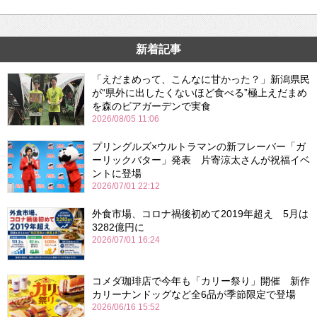
新着記事
「えだまめって、こんなに甘かった？」新潟県民
が“県外に出したくないほど食べる”極上えだまめ
を森のビアガーデンで実食
2026/08/05 11:06
プリングルズ×ウルトラマンの新フレーバー「ガ
ーリックバター」発表 片寄涼太さんが祝福イベ
ントに登場
2026/07/01 22:12
外食市場、コロナ禍後初めて2019年超え 5月は
3282億円に
2026/07/01 16:24
コメダ珈琲店で今年も「カリー祭り」開催 新作
カリーナンドッグなど全6品が季節限定で登場
2026/06/16 15:52