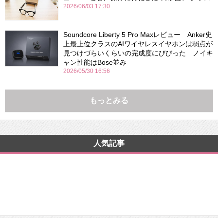
2026/06/03 17:30
Soundcore Liberty 5 Pro Maxレビュー Anker史
上最上位クラスのAIワイヤレスイヤホンは弱点が
見つけづらいくらいの完成度にびびった ノイキ
ャン性能はBose並み
2026/05/30 16:56
もっとみる
人気記事