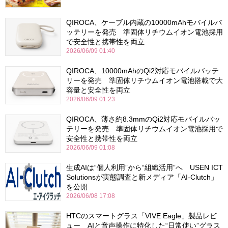
QIROCA、ケーブル内蔵の10000mAhモバイルバ
ッテリーを発売 準固体リチウムイオン電池採用
で安全性と携帯性を両立
2026/06/09 01:40
QIROCA、10000mAhのQi2対応モバイルバッテ
リーを発売 準固体リチウムイオン電池搭載で大
容量と安全性を両立
2026/06/09 01:23
QIROCA、薄さ約8.3mmのQi2対応モバイルバッ
テリーを発売 準固体リチウムイオン電池採用で
安全性と携帯性を両立
2026/06/09 01:08
生成AIは“個人利用”から“組織活用”へ USEN ICT
Solutionsが実態調査と新メディア「AI-Clutch」
を公開
2026/06/08 17:08
HTCのスマートグラス「VIVE Eagle」製品レビ
ュー AIと音声操作に特化した“日常使い”グラス