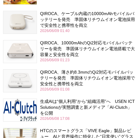
QIROCA、ケーブル内蔵の10000mAhモバイルバ
ッテリーを発売 準固体リチウムイオン電池採用
で安全性と携帯性を両立
2026/06/09 01:40
QIROCA、10000mAhのQi2対応モバイルバッテ
リーを発売 準固体リチウムイオン電池搭載で大
容量と安全性を両立
2026/06/09 01:23
QIROCA、薄さ約8.3mmのQi2対応モバイルバッ
テリーを発売 準固体リチウムイオン電池採用で
安全性と携帯性を両立
2026/06/09 01:08
生成AIは“個人利用”から“組織活用”へ USEN ICT
Solutionsが実態調査と新メディア「AI-Clutch」
を公開
2026/06/08 17:08
HTCのスマートグラス「VIVE Eagle」製品レビ
ュー AIと音声操作に特化した“日常使い”グラス