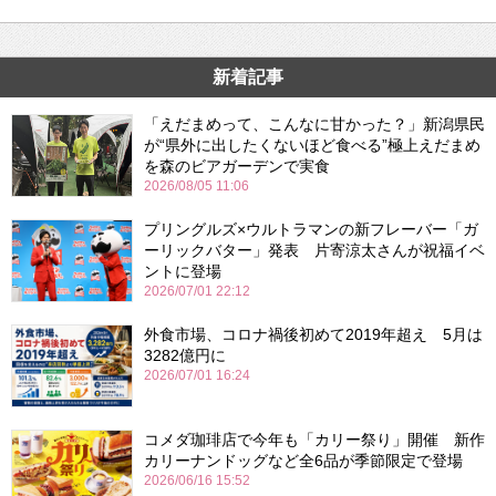
新着記事
「えだまめって、こんなに甘かった？」新潟県民
が“県外に出したくないほど食べる”極上えだまめ
を森のビアガーデンで実食
2026/08/05 11:06
プリングルズ×ウルトラマンの新フレーバー「ガ
ーリックバター」発表 片寄涼太さんが祝福イベ
ントに登場
2026/07/01 22:12
外食市場、コロナ禍後初めて2019年超え 5月は
3282億円に
2026/07/01 16:24
コメダ珈琲店で今年も「カリー祭り」開催 新作
カリーナンドッグなど全6品が季節限定で登場
2026/06/16 15:52