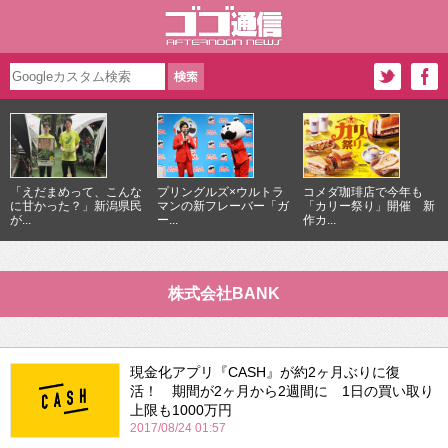
「えだまめって、こんな
プリングルズ×ウルトラ
コメダ珈琲店で今年も
に甘かった？」新潟県民
マンの新フレーバー「ガ
「カリー祭り」開催 新
が...
ー...
作カ...
株式会社BANK
現金化アプリ『CASH』が約2ヶ月ぶりに復
活！ 期間が2ヶ月から2週間に 1日の買い取り
上限も1000万円
2017/08/24 01:57