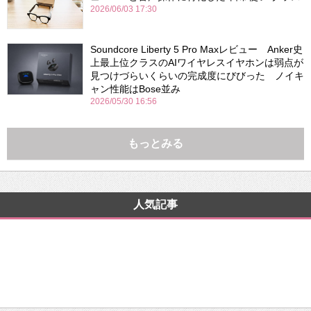
2026/06/03 17:30
Soundcore Liberty 5 Pro Maxレビュー Anker史
上最上位クラスのAIワイヤレスイヤホンは弱点が
見つけづらいくらいの完成度にびびった ノイキ
ャン性能はBose並み
2026/05/30 16:56
もっとみる
人気記事