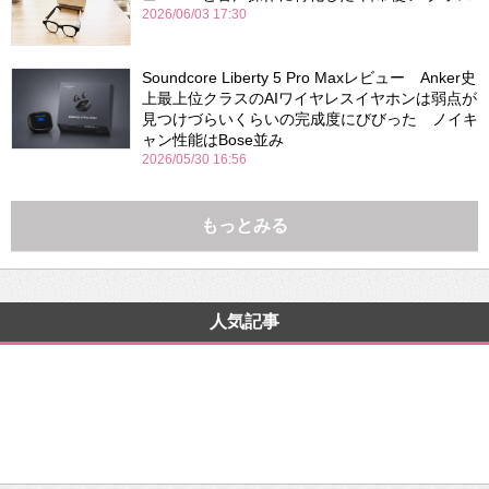
2026/06/03 17:30
Soundcore Liberty 5 Pro Maxレビュー Anker史
上最上位クラスのAIワイヤレスイヤホンは弱点が
見つけづらいくらいの完成度にびびった ノイキ
ャン性能はBose並み
2026/05/30 16:56
もっとみる
人気記事