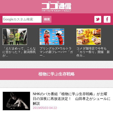
「えだまめって、こんな
プリングルズ×ウルトラ
コメダ珈琲店で今年も
に甘かった？」新潟県民
マンの新フレーバー「ガ
「カリー祭り」開催 新
が...
ー...
作カ...
植物に学ぶ生存戦略
NHKのバカ番組『植物に学ぶ生存戦略』が土曜
日の深夜に再放送決定！ 山田孝之がシュールに
解説
2019/05/03 04:22