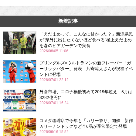
新着記事
「えだまめって、こんなに甘かった？」新潟県民
が“県外に出したくないほど食べる”極上えだまめ
を森のビアガーデンで実食
2026/08/05 11:06
プリングルズ×ウルトラマンの新フレーバー「ガ
ーリックバター」発表 片寄涼太さんが祝福イベ
ントに登場
2026/07/01 22:12
外食市場、コロナ禍後初めて2019年超え 5月は
3282億円に
2026/07/01 16:24
コメダ珈琲店で今年も「カリー祭り」開催 新作
カリーナンドッグなど全6品が季節限定で登場
2026/06/16 15:52