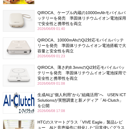
QIROCA、ケーブル内蔵の10000mAhモバイルバ
ッテリーを発売 準固体リチウムイオン電池採用
で安全性と携帯性を両立
2026/06/09 01:40
QIROCA、10000mAhのQi2対応モバイルバッテ
リーを発売 準固体リチウムイオン電池搭載で大
容量と安全性を両立
2026/06/09 01:23
QIROCA、薄さ約8.3mmのQi2対応モバイルバッ
テリーを発売 準固体リチウムイオン電池採用で
安全性と携帯性を両立
2026/06/09 01:08
生成AIは“個人利用”から“組織活用”へ USEN ICT
Solutionsが実態調査と新メディア「AI-Clutch」
を公開
2026/06/08 17:08
HTCのスマートグラス「VIVE Eagle」製品レビ
ュー AIと音声操作に特化した“日常使い”グラス