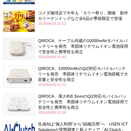
コメダ珈琲店で今年も「カリー祭り」開催 新作
カリーナンドッグなど全6品が季節限定で登場
2026/06/16 15:52
QIROCA、ケーブル内蔵の10000mAhモバイルバ
ッテリーを発売 準固体リチウムイオン電池採用
で安全性と携帯性を両立
2026/06/09 01:40
QIROCA、10000mAhのQi2対応モバイルバッテ
リーを発売 準固体リチウムイオン電池搭載で大
容量と安全性を両立
2026/06/09 01:23
QIROCA、薄さ約8.3mmのQi2対応モバイルバッ
テリーを発売 準固体リチウムイオン電池採用で
安全性と携帯性を両立
2026/06/09 01:08
生成AIは“個人利用”から“組織活用”へ USEN ICT
Solutionsが実態調査と新メディア「AI-Clutch」