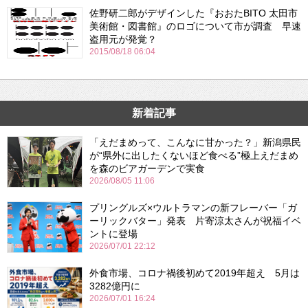
佐野研二郎がデザインした『おおたBITO 太田市
美術館・図書館』のロゴについて市が調査 早速
盗用元が発覚？
2015/08/18 06:04
新着記事
「えだまめって、こんなに甘かった？」新潟県民
が“県外に出したくないほど食べる”極上えだまめ
を森のビアガーデンで実食
2026/08/05 11:06
プリングルズ×ウルトラマンの新フレーバー「ガ
ーリックバター」発表 片寄涼太さんが祝福イベ
ントに登場
2026/07/01 22:12
外食市場、コロナ禍後初めて2019年超え 5月は
3282億円に
2026/07/01 16:24