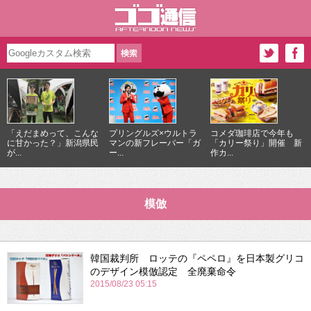
「えだまめって、こんな
プリングルズ×ウルトラ
コメダ珈琲店で今年も
に甘かった？」新潟県民
マンの新フレーバー「ガ
「カリー祭り」開催 新
が...
ー...
作カ...
模倣
韓国裁判所 ロッテの『ペペロ』を日本製グリコ
のデザイン模倣認定 全廃棄命令
2015/08/23 05:15