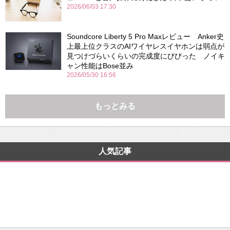
2026/06/03 17:30
Soundcore Liberty 5 Pro Maxレビュー Anker史
上最上位クラスのAIワイヤレスイヤホンは弱点が
見つけづらいくらいの完成度にびびった ノイキ
ャン性能はBose並み
2026/05/30 16:56
もっとみる
人気記事