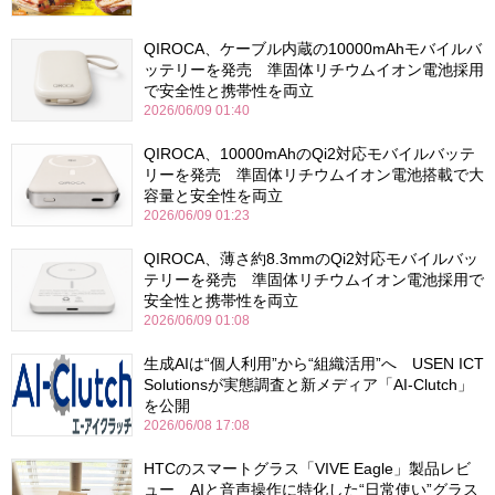
QIROCA、ケーブル内蔵の10000mAhモバイルバ
ッテリーを発売 準固体リチウムイオン電池採用
で安全性と携帯性を両立
2026/06/09 01:40
QIROCA、10000mAhのQi2対応モバイルバッテ
リーを発売 準固体リチウムイオン電池搭載で大
容量と安全性を両立
2026/06/09 01:23
QIROCA、薄さ約8.3mmのQi2対応モバイルバッ
テリーを発売 準固体リチウムイオン電池採用で
安全性と携帯性を両立
2026/06/09 01:08
生成AIは“個人利用”から“組織活用”へ USEN ICT
Solutionsが実態調査と新メディア「AI-Clutch」
を公開
2026/06/08 17:08
HTCのスマートグラス「VIVE Eagle」製品レビ
ュー AIと音声操作に特化した“日常使い”グラス