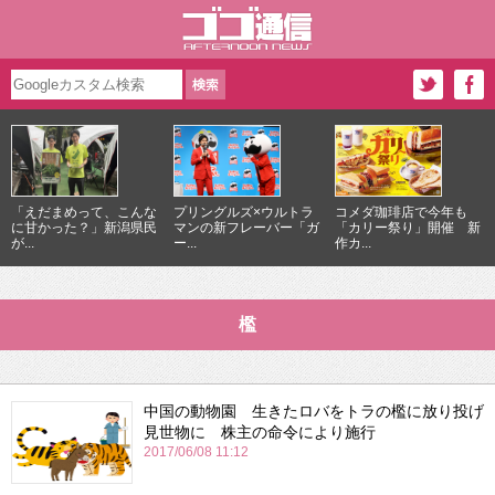
「えだまめって、こんな
プリングルズ×ウルトラ
コメダ珈琲店で今年も
に甘かった？」新潟県民
マンの新フレーバー「ガ
「カリー祭り」開催 新
が...
ー...
作カ...
檻
中国の動物園 生きたロバをトラの檻に放り投げ
見世物に 株主の命令により施行
2017/06/08 11:12