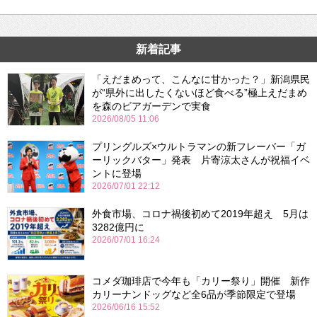
新着記事
「えだまめって、こんなに甘かった？」新潟県民
が“県外に出したくないほど食べる”極上えだまめ
を森のビアガーデンで実食
2026/08/05 11:06
プリングルズ×ウルトラマンの新フレーバー「ガ
ーリックバター」発表 片寄涼太さんが祝福イベ
ントに登場
2026/07/01 22:12
外食市場、コロナ禍後初めて2019年超え 5月は
3282億円に
2026/07/01 16:24
コメダ珈琲店で今年も「カリー祭り」開催 新作
カリーナンドッグなど全6品が季節限定で登場
2026/06/16 15:52