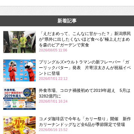
新着記事
「えだまめって、こんなに甘かった？」新潟県民
が“県外に出したくないほど食べる”極上えだまめ
を森のビアガーデンで実食
2026/08/05 11:06
プリングルズ×ウルトラマンの新フレーバー「ガ
ーリックバター」発表 片寄涼太さんが祝福イベ
ントに登場
2026/07/01 22:12
外食市場、コロナ禍後初めて2019年超え 5月は
3282億円に
2026/07/01 16:24
コメダ珈琲店で今年も「カリー祭り」開催 新作
カリーナンドッグなど全6品が季節限定で登場
2026/06/16 15:52