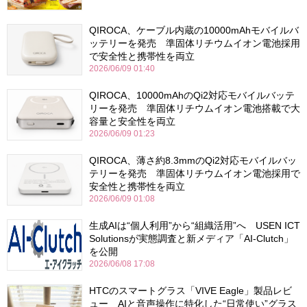
QIROCA、ケーブル内蔵の10000mAhモバイルバ
ッテリーを発売 準固体リチウムイオン電池採用
で安全性と携帯性を両立
2026/06/09 01:40
QIROCA、10000mAhのQi2対応モバイルバッテ
リーを発売 準固体リチウムイオン電池搭載で大
容量と安全性を両立
2026/06/09 01:23
QIROCA、薄さ約8.3mmのQi2対応モバイルバッ
テリーを発売 準固体リチウムイオン電池採用で
安全性と携帯性を両立
2026/06/09 01:08
生成AIは“個人利用”から“組織活用”へ USEN ICT
Solutionsが実態調査と新メディア「AI-Clutch」
を公開
2026/06/08 17:08
HTCのスマートグラス「VIVE Eagle」製品レビ
ュー AIと音声操作に特化した“日常使い”グラス