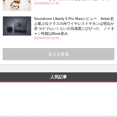
2026/06/03 17:30
Soundcore Liberty 5 Pro Maxレビュー Anker史
上最上位クラスのAIワイヤレスイヤホンは弱点が
見つけづらいくらいの完成度にびびった ノイキ
ャン性能はBose並み
2026/05/30 16:56
もっとみる
人気記事