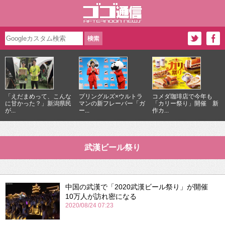
「えだまめって、こんな
プリングルズ×ウルトラ
コメダ珈琲店で今年も
に甘かった？」新潟県民
マンの新フレーバー「ガ
「カリー祭り」開催 新
が...
ー...
作カ...
武漢ビール祭り
中国の武漢で「2020武漢ビール祭り」が開催
10万人が訪れ密になる
2020/08/24 07:23