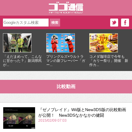
「えだまめって、こんな
プリングルズ×ウルトラ
コメダ珈琲店で今年も
に甘かった？」新潟県民
マンの新フレーバー「ガ
「カリー祭り」開催 新
が...
ー...
作カ...
比較動画
『ゼノブレイド』Wii版とNew3DS版の比較動画
が公開！ New3DSなかなかの健闘
2015/02/09 07:03