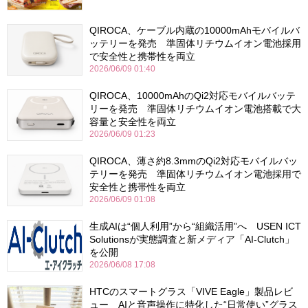
QIROCA、ケーブル内蔵の10000mAhモバイルバ
ッテリーを発売 準固体リチウムイオン電池採用
で安全性と携帯性を両立
2026/06/09 01:40
QIROCA、10000mAhのQi2対応モバイルバッテ
リーを発売 準固体リチウムイオン電池搭載で大
容量と安全性を両立
2026/06/09 01:23
QIROCA、薄さ約8.3mmのQi2対応モバイルバッ
テリーを発売 準固体リチウムイオン電池採用で
安全性と携帯性を両立
2026/06/09 01:08
生成AIは“個人利用”から“組織活用”へ USEN ICT
Solutionsが実態調査と新メディア「AI-Clutch」
を公開
2026/06/08 17:08
HTCのスマートグラス「VIVE Eagle」製品レビ
ュー AIと音声操作に特化した“日常使い”グラス