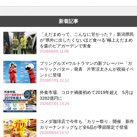
新着記事
「えだまめって、こんなに甘かった？」新潟県民
が“県外に出したくないほど食べる”極上えだまめ
を森のビアガーデンで実食
2026/08/05 11:06
プリングルズ×ウルトラマンの新フレーバー「ガ
ーリックバター」発表 片寄涼太さんが祝福イベ
ントに登場
2026/07/01 22:12
外食市場、コロナ禍後初めて2019年超え 5月は
3282億円に
2026/07/01 16:24
コメダ珈琲店で今年も「カリー祭り」開催 新作
カリーナンドッグなど全6品が季節限定で登場
2026/06/16 15:52