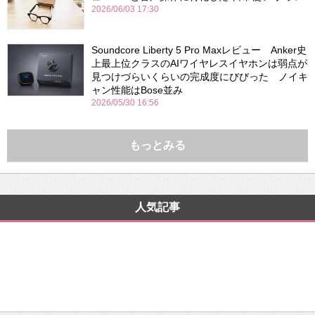
2026/06/03 17:30
Soundcore Liberty 5 Pro Maxレビュー Anker史
上最上位クラスのAIワイヤレスイヤホンは弱点が
見つけづらいくらいの完成度にびびった ノイキ
ャン性能はBose並み
2026/05/30 16:56
もっとみる
人気記事