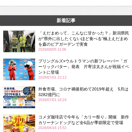
新着記事
「えだまめって、こんなに甘かった？」新潟県民
が“県外に出したくないほど食べる”極上えだまめ
を森のビアガーデンで実食
2026/08/05 11:06
プリングルズ×ウルトラマンの新フレーバー「ガ
ーリックバター」発表 片寄涼太さんが祝福イベ
ントに登場
2026/07/01 22:12
外食市場、コロナ禍後初めて2019年超え 5月は
3282億円に
2026/07/01 16:24
コメダ珈琲店で今年も「カリー祭り」開催 新作
カリーナンドッグなど全6品が季節限定で登場
2026/06/16 15:52