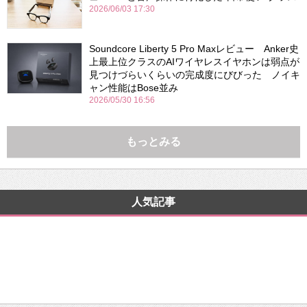
2026/06/03 17:30
Soundcore Liberty 5 Pro Maxレビュー Anker史
上最上位クラスのAIワイヤレスイヤホンは弱点が
見つけづらいくらいの完成度にびびった ノイキ
ャン性能はBose並み
2026/05/30 16:56
もっとみる
人気記事