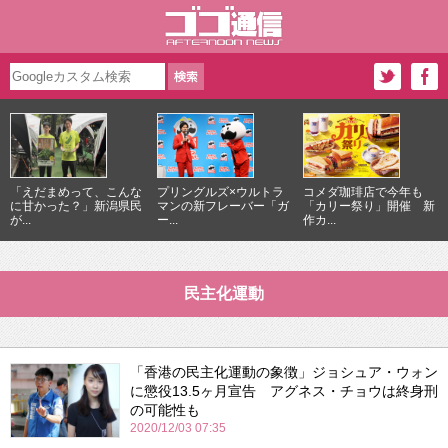
「えだまめって、こんな
プリングルズ×ウルトラ
コメダ珈琲店で今年も
に甘かった？」新潟県民
マンの新フレーバー「ガ
「カリー祭り」開催 新
が...
ー...
作カ...
民主化運動
「香港の民主化運動の象徴」ジョシュア・ウォン
に懲役13.5ヶ月宣告 アグネス・チョウは終身刑
の可能性も
2020/12/03 07:35