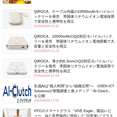
QIROCA、ケーブル内蔵の10000mAhモバイルバ
ッテリーを発売 準固体リチウムイオン電池採用
で安全性と携帯性を両立
2026/06/09 01:40
QIROCA、10000mAhのQi2対応モバイルバッテ
リーを発売 準固体リチウムイオン電池搭載で大
容量と安全性を両立
2026/06/09 01:23
QIROCA、薄さ約8.3mmのQi2対応モバイルバッ
テリーを発売 準固体リチウムイオン電池採用で
安全性と携帯性を両立
2026/06/09 01:08
生成AIは“個人利用”から“組織活用”へ USEN ICT
Solutionsが実態調査と新メディア「AI-Clutch」
を公開
2026/06/08 17:08
HTCのスマートグラス「VIVE Eagle」製品レビ
ュー AIと音声操作に特化した“日常使い”グラス