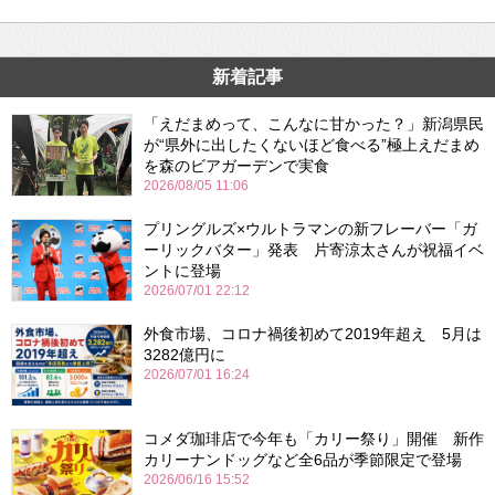
新着記事
「えだまめって、こんなに甘かった？」新潟県民
が“県外に出したくないほど食べる”極上えだまめ
を森のビアガーデンで実食
2026/08/05 11:06
プリングルズ×ウルトラマンの新フレーバー「ガ
ーリックバター」発表 片寄涼太さんが祝福イベ
ントに登場
2026/07/01 22:12
外食市場、コロナ禍後初めて2019年超え 5月は
3282億円に
2026/07/01 16:24
コメダ珈琲店で今年も「カリー祭り」開催 新作
カリーナンドッグなど全6品が季節限定で登場
2026/06/16 15:52