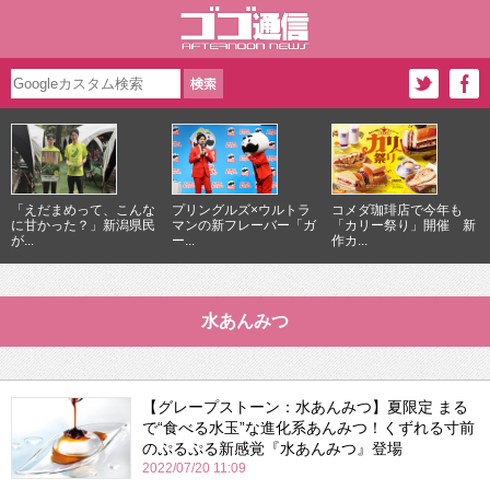
「えだまめって、こんな
プリングルズ×ウルトラ
コメダ珈琲店で今年も
に甘かった？」新潟県民
マンの新フレーバー「ガ
「カリー祭り」開催 新
が...
ー...
作カ...
水あんみつ
【グレープストーン：水あんみつ】夏限定 まる
で“食べる水玉”な進化系あんみつ！くずれる寸前
のぷるぷる新感覚『水あんみつ』登場
2022/07/20 11:09