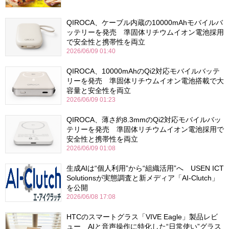
QIROCA、ケーブル内蔵の10000mAhモバイルバ
ッテリーを発売 準固体リチウムイオン電池採用
で安全性と携帯性を両立
2026/06/09 01:40
QIROCA、10000mAhのQi2対応モバイルバッテ
リーを発売 準固体リチウムイオン電池搭載で大
容量と安全性を両立
2026/06/09 01:23
QIROCA、薄さ約8.3mmのQi2対応モバイルバッ
テリーを発売 準固体リチウムイオン電池採用で
安全性と携帯性を両立
2026/06/09 01:08
生成AIは“個人利用”から“組織活用”へ USEN ICT
Solutionsが実態調査と新メディア「AI-Clutch」
を公開
2026/06/08 17:08
HTCのスマートグラス「VIVE Eagle」製品レビ
ュー AIと音声操作に特化した“日常使い”グラス