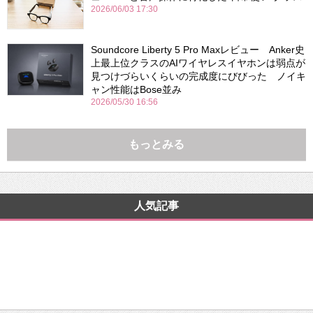
2026/06/03 17:30
Soundcore Liberty 5 Pro Maxレビュー Anker史
上最上位クラスのAIワイヤレスイヤホンは弱点が
見つけづらいくらいの完成度にびびった ノイキ
ャン性能はBose並み
2026/05/30 16:56
もっとみる
人気記事