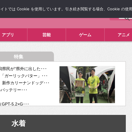
では Cookie を使用しています。引き続き閲覧する場合、Cookie の
について
広告掲載について
お問い合わせ
タレコミ
アプリ
芸能
ゲーム
アニメ
特集
県民が“県外に出した･･･
「ガーリックバター」･･･
新作カリーナンドッグ･･･
ルバッテリー･･･
-5.2×G･･･
tra･･･
供開･･･
水着
ム、”自分が今話し･･･