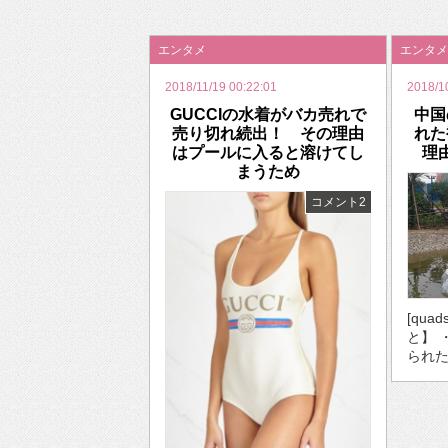
2026年のバレンタインは「自分で作って、想
エンタメ
エンタメ
2018/11/19 00:22:01
2018/1
GUCCIの水着がバカ売れで
中国
売り切れ続出！ その理由
れた
はプールに入ると溶けてし
理
まうため
コメント2
[qua
と】 
られた