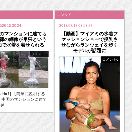
いを渡す」 TE･･･
エンタメ
0/26 15:30:34
2018/07/18 08:58:27
のマンションに建てら
【動画】マイアミの水着フ
裸の銅像が卑猥という
ァッションショーで授乳さ
由で水着を着せられる
せながらランウェイを歩く
モデルが話題に
コメント1
コメント0
ds id=1] 【簡単に説明する
・中国のマンションに建て
裸 …