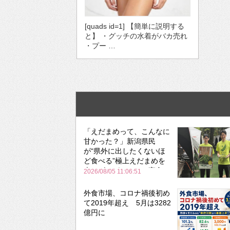
[quads id=1] 【簡単に説明する
と】 ・グッチの水着がバカ売れ
・プー …
「えだまめって、こんなに
甘かった？」新潟県民
が“県外に出したくないほ
ど食べる”極上えだまめを
森のビアガーデンで実食
2026/08/05 11:06:51
外食市場、コロナ禍後初め
て2019年超え 5月は3282
億円に