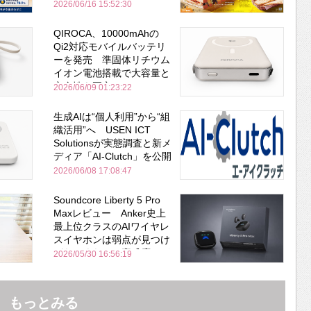
2026/06/16 15:52:30
QIROCA、10000mAhの
Qi2対応モバイルバッテリ
ーを発売 準固体リチウム
イオン電池搭載で大容量と
安全性を両立
2026/06/09 01:23:22
生成AIは“個人利用”から“組
織活用”へ USEN ICT
Solutionsが実態調査と新メ
ディア「AI-Clutch」を公開
2026/06/08 17:08:47
Soundcore Liberty 5 Pro
Maxレビュー Anker史上
最上位クラスのAIワイヤレ
スイヤホンは弱点が見つけ
づらいくらいの完成度にび
2026/05/30 16:56:19
びった ノイキャン性能は
Bose並み
もっとみる