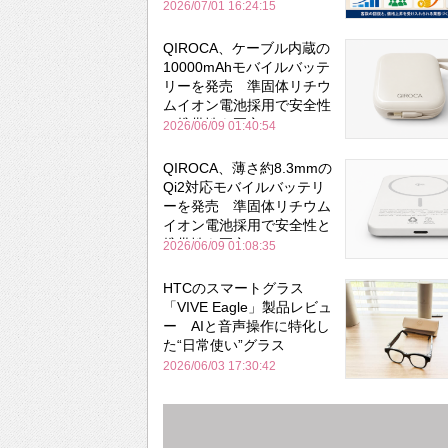
2026/07/01 16:24:15
QIROCA、ケーブル内蔵の
10000mAhモバイルバッテ
リーを発売 準固体リチウ
ムイオン電池採用で安全性
と携帯性を両立
2026/06/09 01:40:54
QIROCA、薄さ約8.3mmの
Qi2対応モバイルバッテリ
ーを発売 準固体リチウム
イオン電池採用で安全性と
携帯性を両立
2026/06/09 01:08:35
HTCのスマートグラス
「VIVE Eagle」製品レビュ
ー AIと音声操作に特化し
た“日常使い”グラス
2026/06/03 17:30:42