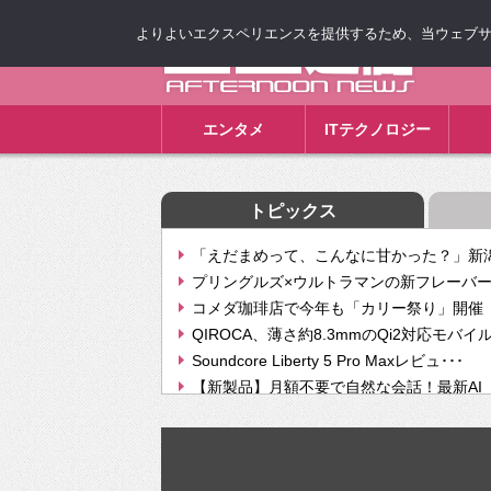
よりよいエクスペリエンスを提供するため、当ウェブサイト
ゴゴ通信
エンタメ
ITテクノロジー
トピックス
「えだまめって、こんなに甘かった？」新潟
プリングルズ×ウルトラマンの新フレーバー
コメダ珈琲店で今年も「カリー祭り」開催 
QIROCA、薄さ約8.3mmのQi2対応モバイ
Soundcore Liberty 5 Pro Maxレビュ･･･
【新製品】月額不要で自然な会話！最新AI（GPT
【次世代の没入感と生産性】VITURE Luma Ul
Geminiが音楽生成「Create music」機能提
挫折率8割の壁をAIで突破。ジャストシステ