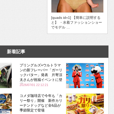
[quads id=1] 【簡単に説明する
と】 ・水着ファッションショー
でモデル …
新着記事
プリングルズ×ウルトラマ
ンの新フレーバー「ガーリ
ックバター」発表 片寄涼
太さんが祝福イベントに登
場
2026/07/01 22:12:21
コメダ珈琲店で今年も「カ
リー祭り」開催 新作カリ
ーナンドッグなど全6品が
季節限定で登場