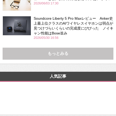
2026/06/03 17:30
Soundcore Liberty 5 Pro Maxレビュー Anker史
上最上位クラスのAIワイヤレスイヤホンは弱点が
見つけづらいくらいの完成度にびびった ノイキ
ャン性能はBose並み
2026/05/30 16:56
もっとみる
人気記事