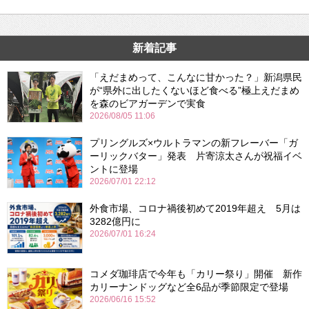
新着記事
「えだまめって、こんなに甘かった？」新潟県民
が“県外に出したくないほど食べる”極上えだまめ
を森のビアガーデンで実食
2026/08/05 11:06
プリングルズ×ウルトラマンの新フレーバー「ガ
ーリックバター」発表 片寄涼太さんが祝福イベ
ントに登場
2026/07/01 22:12
外食市場、コロナ禍後初めて2019年超え 5月は
3282億円に
2026/07/01 16:24
コメダ珈琲店で今年も「カリー祭り」開催 新作
カリーナンドッグなど全6品が季節限定で登場
2026/06/16 15:52