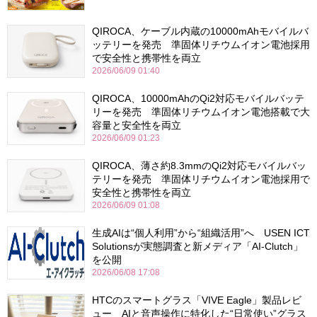
QIROCA、ケーブル内蔵の10000mAhモバイルバ
ッテリーを発売 準固体リチウムイオン電池採用
で安全性と携帯性を両立
2026/06/09 01:40
QIROCA、10000mAhのQi2対応モバイルバッテ
リーを発売 準固体リチウムイオン電池搭載で大
容量と安全性を両立
2026/06/09 01:23
QIROCA、薄さ約8.3mmのQi2対応モバイルバッ
テリーを発売 準固体リチウムイオン電池採用で
安全性と携帯性を両立
2026/06/09 01:08
生成AIは“個人利用”から“組織活用”へ USEN ICT
Solutionsが実態調査と新メディア「AI-Clutch」
を公開
2026/06/08 17:08
HTCのスマートグラス「VIVE Eagle」製品レビ
ュー AIと音声操作に特化した“日常使い”グラス