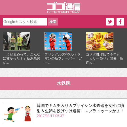
「えだまめって、こんな
プリングルズ×ウルトラ
コメダ珈琲店で今年も
に甘かった？」新潟県民
マンの新フレーバー「ガ
「カリー祭り」開催 新
が...
ー...
作カ...
水鉄砲
韓国でキムチ入りカプサイシン水鉄砲を女性に噴
射＆生卵を投げつけ逮捕 スプラトゥーンかよ！
2017/08/17 05:37