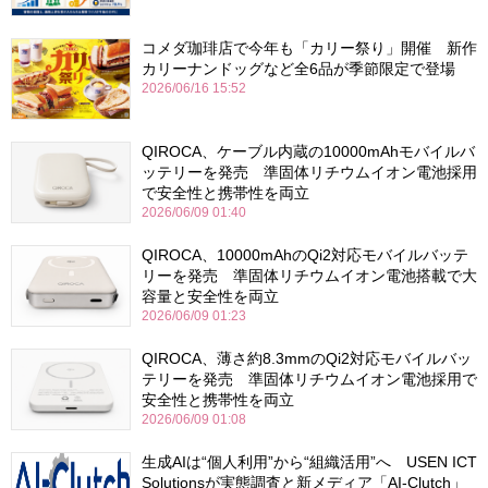
コメダ珈琲店で今年も「カリー祭り」開催 新作
カリーナンドッグなど全6品が季節限定で登場
2026/06/16 15:52
QIROCA、ケーブル内蔵の10000mAhモバイルバ
ッテリーを発売 準固体リチウムイオン電池採用
で安全性と携帯性を両立
2026/06/09 01:40
QIROCA、10000mAhのQi2対応モバイルバッテ
リーを発売 準固体リチウムイオン電池搭載で大
容量と安全性を両立
2026/06/09 01:23
QIROCA、薄さ約8.3mmのQi2対応モバイルバッ
テリーを発売 準固体リチウムイオン電池採用で
安全性と携帯性を両立
2026/06/09 01:08
生成AIは“個人利用”から“組織活用”へ USEN ICT
Solutionsが実態調査と新メディア「AI-Clutch」