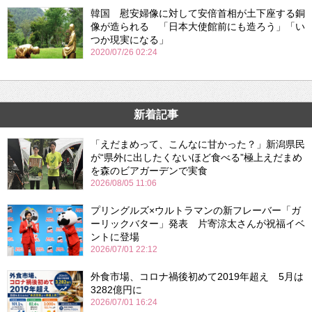
韓国 慰安婦像に対して安倍首相が土下座する銅
像が造られる 「日本大使館前にも造ろう」「い
つか現実になる」
2020/07/26 02:24
新着記事
「えだまめって、こんなに甘かった？」新潟県民
が“県外に出したくないほど食べる”極上えだまめ
を森のビアガーデンで実食
2026/08/05 11:06
プリングルズ×ウルトラマンの新フレーバー「ガ
ーリックバター」発表 片寄涼太さんが祝福イベ
ントに登場
2026/07/01 22:12
外食市場、コロナ禍後初めて2019年超え 5月は
3282億円に
2026/07/01 16:24