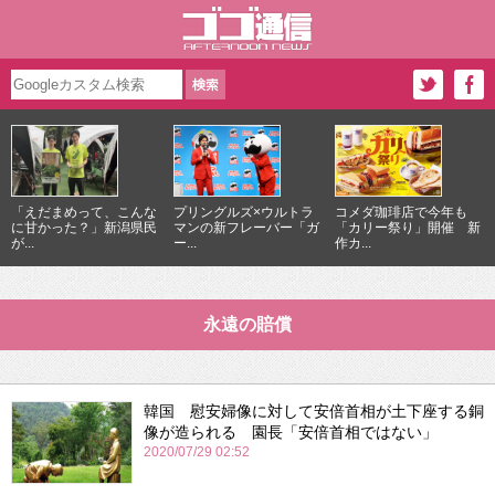
「えだまめって、こんな
プリングルズ×ウルトラ
コメダ珈琲店で今年も
に甘かった？」新潟県民
マンの新フレーバー「ガ
「カリー祭り」開催 新
が...
ー...
作カ...
永遠の賠償
韓国 慰安婦像に対して安倍首相が土下座する銅
像が造られる 園長「安倍首相ではない」
2020/07/29 02:52