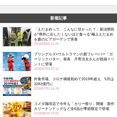
新着記事
「えだまめって、こんなに甘かった？」新潟県民
が“県外に出したくないほど食べる”極上えだまめ
を森のビアガーデンで実食
2026/08/05 11:06
プリングルズ×ウルトラマンの新フレーバー「ガ
ーリックバター」発表 片寄涼太さんが祝福イベ
ントに登場
2026/07/01 22:12
外食市場、コロナ禍後初めて2019年超え 5月は
3282億円に
2026/07/01 16:24
コメダ珈琲店で今年も「カリー祭り」開催 新作
カリーナンドッグなど全6品が季節限定で登場
2026/06/16 15:52