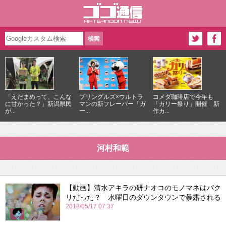
「えだまめって、こんな
プリングルズ×ウルトラ
コメダ珈琲店で今年も
に甘かった？」新潟県民
マンの新フレーバー「ガ
「カリー祭り」開催 新
が...
ー...
作カ...
河村和範
【動画】清水アキラの研ナオコのモノマネはパク
リだった？ 水曜日のダウンタウンで暴露される
2018/05/17 07:37