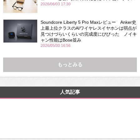
2026/06/03 17:30
Soundcore Liberty 5 Pro Maxレビュー Anker史
上最上位クラスのAIワイヤレスイヤホンは弱点が
見つけづらいくらいの完成度にびびった ノイキ
ャン性能はBose並み
2026/05/30 16:56
もっとみる
人気記事