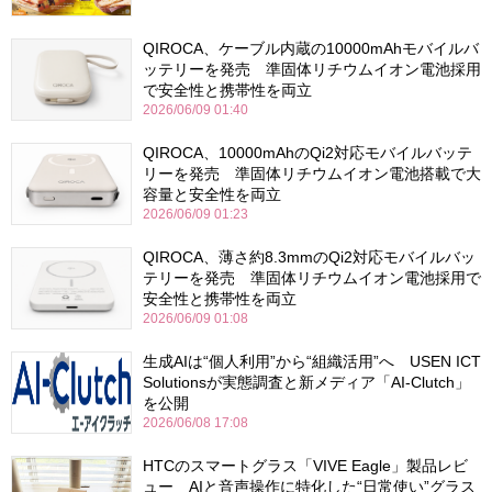
QIROCA、ケーブル内蔵の10000mAhモバイルバ
ッテリーを発売 準固体リチウムイオン電池採用
で安全性と携帯性を両立
2026/06/09 01:40
QIROCA、10000mAhのQi2対応モバイルバッテ
リーを発売 準固体リチウムイオン電池搭載で大
容量と安全性を両立
2026/06/09 01:23
QIROCA、薄さ約8.3mmのQi2対応モバイルバッ
テリーを発売 準固体リチウムイオン電池採用で
安全性と携帯性を両立
2026/06/09 01:08
生成AIは“個人利用”から“組織活用”へ USEN ICT
Solutionsが実態調査と新メディア「AI-Clutch」
を公開
2026/06/08 17:08
HTCのスマートグラス「VIVE Eagle」製品レビ
ュー AIと音声操作に特化した“日常使い”グラス