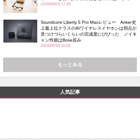
2026/06/03 17:30
Soundcore Liberty 5 Pro Maxレビュー Anker史
上最上位クラスのAIワイヤレスイヤホンは弱点が
見つけづらいくらいの完成度にびびった ノイキ
ャン性能はBose並み
2026/05/30 16:56
もっとみる
人気記事