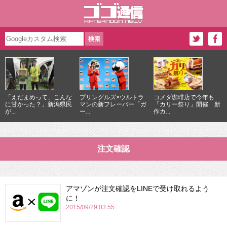
「えだまめって、こんな
プリングルズ×ウルトラ
コメダ珈琲店で今年も
に甘かった？」新潟県民
マンの新フレーバー「ガ
「カリー祭り」開催 新
が...
ー...
作カ...
注文確認
アマゾンが注文確認をLINEで受け取れるよう
に！
2015/09/29 03:55