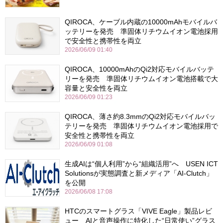
QIROCA、ケーブル内蔵の10000mAhモバイルバ
ッテリーを発売 準固体リチウムイオン電池採用
で安全性と携帯性を両立
2026/06/09 01:40
QIROCA、10000mAhのQi2対応モバイルバッテ
リーを発売 準固体リチウムイオン電池搭載で大
容量と安全性を両立
2026/06/09 01:23
QIROCA、薄さ約8.3mmのQi2対応モバイルバッ
テリーを発売 準固体リチウムイオン電池採用で
安全性と携帯性を両立
2026/06/09 01:08
生成AIは“個人利用”から“組織活用”へ USEN ICT
Solutionsが実態調査と新メディア「AI-Clutch」
を公開
2026/06/08 17:08
HTCのスマートグラス「VIVE Eagle」製品レビ
ュー AIと音声操作に特化した“日常使い”グラス