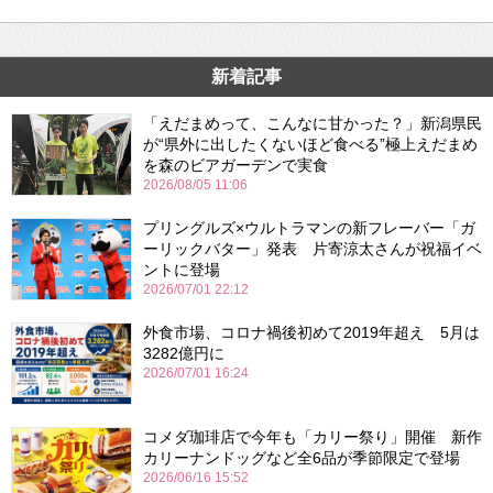
新着記事
「えだまめって、こんなに甘かった？」新潟県民
が“県外に出したくないほど食べる”極上えだまめ
を森のビアガーデンで実食
2026/08/05 11:06
プリングルズ×ウルトラマンの新フレーバー「ガ
ーリックバター」発表 片寄涼太さんが祝福イベ
ントに登場
2026/07/01 22:12
外食市場、コロナ禍後初めて2019年超え 5月は
3282億円に
2026/07/01 16:24
コメダ珈琲店で今年も「カリー祭り」開催 新作
カリーナンドッグなど全6品が季節限定で登場
2026/06/16 15:52