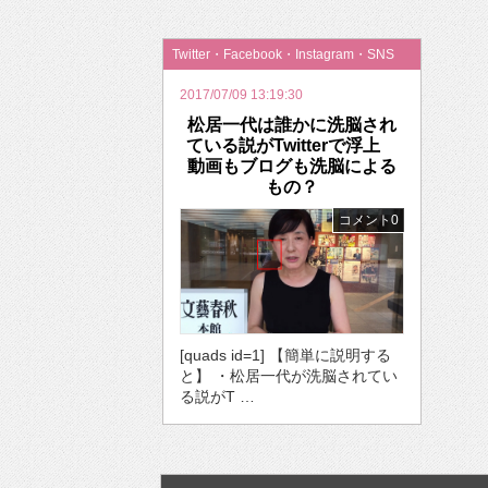
2026年のバレンタインは「自分で作って、想
Twitter・Facebook・Instagram・SNS
2017/07/09 13:19:30
松居一代は誰かに洗脳され
ている説がTwitterで浮上
動画もブログも洗脳による
もの？
コメント0
[quads id=1] 【簡単に説明する
と】 ・松居一代が洗脳されてい
る説がT …