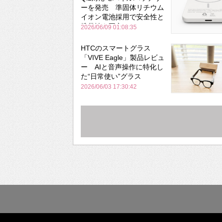
ーを発売 準固体リチウム
イオン電池採用で安全性と
携帯性を両立
2026/06/09 01:08:35
HTCのスマートグラス
「VIVE Eagle」製品レビュ
ー AIと音声操作に特化し
た“日常使い”グラス
2026/06/03 17:30:42