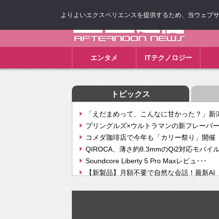
よりよいエクスペリエンスを提供するため、当ウェブサイト
ゴゴ通信
エンタメ
ITテクノロジー
トピックス
「えだまめって、こんなに甘かった？」新潟
プリングルズ×ウルトラマンの新フレーバー
コメダ珈琲店で今年も「カリー祭り」開催 
QIROCA、薄さ約8.3mmのQi2対応モバイ
Soundcore Liberty 5 Pro Maxレビュ･･･
【新製品】月額不要で自然な会話！最新AI（GPT
【次世代の没入感と生産性】VITURE Luma Ul
Geminiが音楽生成「Create music」機能提
挫折率8割の壁をAIで突破。ジャストシステ