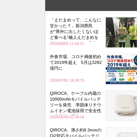
「えだまめって、こんなに
甘かった？」新潟県民
が“県外に出したくないほ
ど食べる”極上えだまめを
森のビアガーデンで実食
2026/08/05 11:06:51
外食市場、コロナ禍後初め
て2019年超え 5月は3282
億円に
2026/07/01 16:24:15
QIROCA、ケーブル内蔵の
10000mAhモバイルバッテ
リーを発売 準固体リチウ
ムイオン電池採用で安全性
と携帯性を両立
2026/06/09 01:40:54
QIROCA、薄さ約8.3mmの
Qi2対応モバイルバッテリ