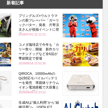
新着記事
プリングルズ×ウルトラマ
ンの新フレーバー「ガーリ
ックバター」発表 片寄涼
太さんが祝福イベントに登
場
2026/07/01 22:12:21
コメダ珈琲店で今年も「カ
リー祭り」開催 新作カリ
ーナンドッグなど全6品が
季節限定で登場
2026/06/16 15:52:30
QIROCA、10000mAhの
Qi2対応モバイルバッテリ
ーを発売 準固体リチウム
イオン電池搭載で大容量と
安全性を両立
2026/06/09 01:23:22
生成AIは“個人利用”から“組
織活用”へ USEN ICT