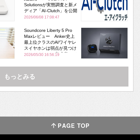
Solutionsが実態調査と新メ
ディア「AI-Clutch」を公開
2026/06/08 17:08:47
Soundcore Liberty 5 Pro
Maxレビュー Anker史上
最上位クラスのAIワイヤレ
スイヤホンは弱点が見つけ
づらいくらいの完成度にび
2026/05/30 16:56:19
びった ノイキャン性能は
Bose並み
もっとみる