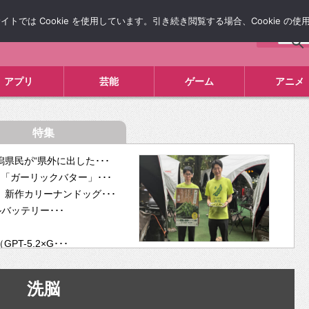
では Cookie を使用しています。引き続き閲覧する場合、Cookie の
について
広告掲載について
お問い合わせ
タレコミ
アプリ
芸能
ゲーム
アニメ
特集
県民が“県外に出した･･･
「ガーリックバター」･･･
新作カリーナンドッグ･･･
ルバッテリー･･･
-5.2×G･･･
tra･･･
供開･･･
洗脳
ム、”自分が今話し･･･