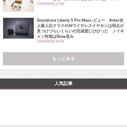
2026/06/03 17:30
Soundcore Liberty 5 Pro Maxレビュー Anker史
上最上位クラスのAIワイヤレスイヤホンは弱点が
見つけづらいくらいの完成度にびびった ノイキ
ャン性能はBose並み
2026/05/30 16:56
もっとみる
人気記事