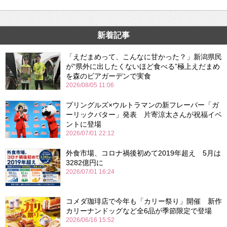
新着記事
「えだまめって、こんなに甘かった？」新潟県民
が“県外に出したくないほど食べる”極上えだまめ
を森のビアガーデンで実食
2026/08/05 11:06
プリングルズ×ウルトラマンの新フレーバー「ガ
ーリックバター」発表 片寄涼太さんが祝福イベ
ントに登場
2026/07/01 22:12
外食市場、コロナ禍後初めて2019年超え 5月は
3282億円に
2026/07/01 16:24
コメダ珈琲店で今年も「カリー祭り」開催 新作
カリーナンドッグなど全6品が季節限定で登場
2026/06/16 15:52