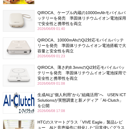
QIROCA、ケーブル内蔵の10000mAhモバイルバ
ッテリーを発売 準固体リチウムイオン電池採用
で安全性と携帯性を両立
2026/06/09 01:40
QIROCA、10000mAhのQi2対応モバイルバッテ
リーを発売 準固体リチウムイオン電池搭載で大
容量と安全性を両立
2026/06/09 01:23
QIROCA、薄さ約8.3mmのQi2対応モバイルバッ
テリーを発売 準固体リチウムイオン電池採用で
安全性と携帯性を両立
2026/06/09 01:08
生成AIは“個人利用”から“組織活用”へ USEN ICT
Solutionsが実態調査と新メディア「AI-Clutch」
を公開
2026/06/08 17:08
HTCのスマートグラス「VIVE Eagle」製品レビ
ュー AIと音声操作に特化した“日常使い”グラス