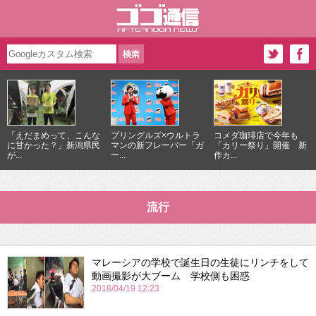
「えだまめって、こんな
プリングルズ×ウルトラ
コメダ珈琲店で今年も
に甘かった？」新潟県民
マンの新フレーバー「ガ
「カリー祭り」開催 新
が...
ー...
作カ...
流行
マレーシアの学校で誕生日の生徒にリンチをして
動画撮影が大ブーム 学校側も困惑
2018/04/19 12:23