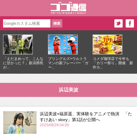
「えだまめって、こんな
プリングルズ×ウルトラ
コメダ珈琲店で今年も
に甘かった？」新潟県民
マンの新フレーバー「ガ
「カリー祭り」開催 新
が...
ー...
作カ...
浜辺美波
浜辺美波×福原遥、実体験をアニメで熱演 「た
すけあい story」第1話が公開へ
2025/08/29 04:00