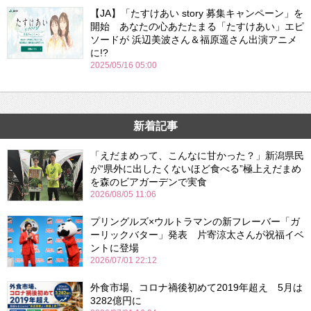
【JA】「たすけあい story 募集キャンペーン」を
開始 あなたの心あたたまる「たすけあい」エピ
ソードが 浜辺美波さん＆福原遥さん出演アニメ
に!?
2025/05/16 05:00
新着記事
「えだまめって、こんなに甘かった？」新潟県民
が“県外に出したくないほど食べる”極上えだまめ
を森のビアガーデンで実食
2026/08/05 11:06
プリングルズ×ウルトラマンの新フレーバー「ガ
ーリックバター」発表 片寄涼太さんが祝福イベ
ントに登場
2026/07/01 22:12
外食市場、コロナ禍後初めて2019年超え 5月は
3282億円に