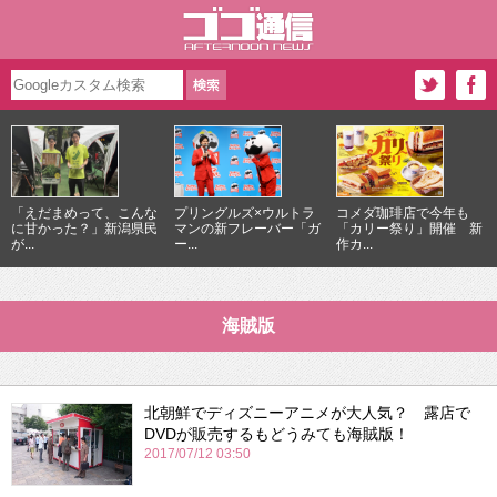
「えだまめって、こんな
プリングルズ×ウルトラ
コメダ珈琲店で今年も
に甘かった？」新潟県民
マンの新フレーバー「ガ
「カリー祭り」開催 新
が...
ー...
作カ...
海賊版
北朝鮮でディズニーアニメが大人気？ 露店で
DVDが販売するもどうみても海賊版！
2017/07/12 03:50