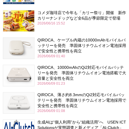
コメダ珈琲店で今年も「カリー祭り」開催 新作
カリーナンドッグなど全6品が季節限定で登場
2026/06/16 15:52
QIROCA、ケーブル内蔵の10000mAhモバイルバ
ッテリーを発売 準固体リチウムイオン電池採用
で安全性と携帯性を両立
2026/06/09 01:40
QIROCA、10000mAhのQi2対応モバイルバッテ
リーを発売 準固体リチウムイオン電池搭載で大
容量と安全性を両立
2026/06/09 01:23
QIROCA、薄さ約8.3mmのQi2対応モバイルバッ
テリーを発売 準固体リチウムイオン電池採用で
安全性と携帯性を両立
2026/06/09 01:08
生成AIは“個人利用”から“組織活用”へ USEN ICT
Solutionsが実態調査と新メディア「AI-Clutch」