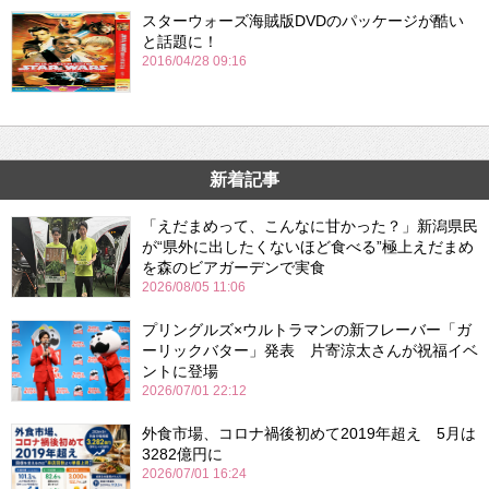
スターウォーズ海賊版DVDのパッケージが酷い
と話題に！
2016/04/28 09:16
新着記事
「えだまめって、こんなに甘かった？」新潟県民
が“県外に出したくないほど食べる”極上えだまめ
を森のビアガーデンで実食
2026/08/05 11:06
プリングルズ×ウルトラマンの新フレーバー「ガ
ーリックバター」発表 片寄涼太さんが祝福イベ
ントに登場
2026/07/01 22:12
外食市場、コロナ禍後初めて2019年超え 5月は
3282億円に
2026/07/01 16:24