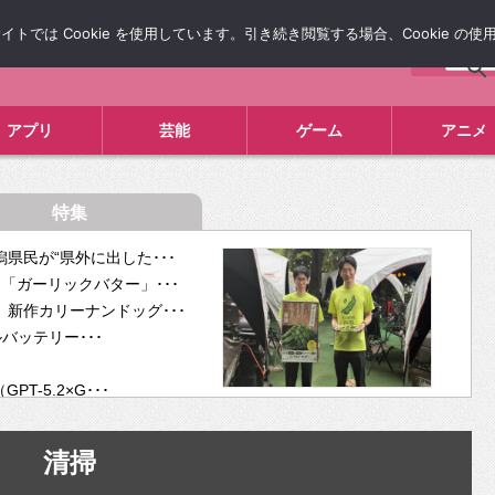
では Cookie を使用しています。引き続き閲覧する場合、Cookie の
について
広告掲載について
お問い合わせ
タレコミ
アプリ
芸能
ゲーム
アニメ
特集
県民が“県外に出した･･･
「ガーリックバター」･･･
新作カリーナンドッグ･･･
ルバッテリー･･･
-5.2×G･･･
tra･･･
供開･･･
清掃
ム、”自分が今話し･･･