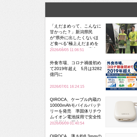
「えだまめって、こんなに
甘かった？」新潟県民
が“県外に出したくないほ
ど食べる”極上えだまめを
森のビアガーデンで実食
2026/08/05 11:06:51
外食市場、コロナ禍後初め
て2019年超え 5月は3282
億円に
2026/07/01 16:24:15
QIROCA、ケーブル内蔵の
10000mAhモバイルバッテ
リーを発売 準固体リチウ
ムイオン電池採用で安全性
と携帯性を両立
2026/06/09 01:40:54
QIROCA、薄さ約8.3mmの