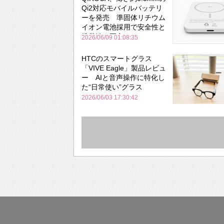
Qi2対応モバイルバッテリ
ーを発売 準固体リチウム
イオン電池採用で安全性と
携帯性を両立
2026/06/09 01:08:35
HTCのスマートグラス
「VIVE Eagle」製品レビュ
ー AIと音声操作に特化し
た“日常使い”グラス
2026/06/03 17:30:42