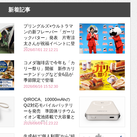
新着記事
プリングルズ×ウルトラマ
ンの新フレーバー「ガーリ
ックバター」発表 片寄涼
太さんが祝福イベントに登
場
2026/07/01 22:12:21
コメダ珈琲店で今年も「カ
リー祭り」開催 新作カリ
ーナンドッグなど全6品が
季節限定で登場
2026/06/16 15:52:30
QIROCA、10000mAhの
Qi2対応モバイルバッテリ
ーを発売 準固体リチウム
イオン電池搭載で大容量と
安全性を両立
2026/06/09 01:23:22
生成AIは“個人利用”から“組