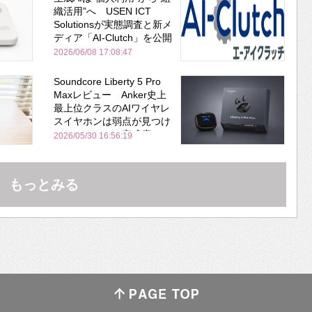
織活用”へ USEN ICT
Solutionsが実態調査と新メ
ディア「AI-Clutch」を公開
2026/06/08 17:08:47
Soundcore Liberty 5 Pro
Maxレビュー Anker史上
最上位クラスのAIワイヤレ
スイヤホンは弱点が見つけ
づらいくらいの完成度にび
2026/05/30 16:56:19
びった ノイキャン性能は
Bose並み
もっとみる