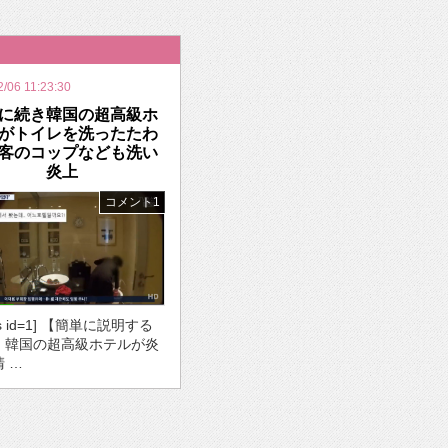
いを渡す」 TE･･･
2/06 11:23:30
に続き韓国の超高級ホ
がトイレを洗ったたわ
客のコップなども洗い
炎上
コメント1
ds id=1] 【簡単に説明する
・韓国の超高級ホテルが炎
清 …