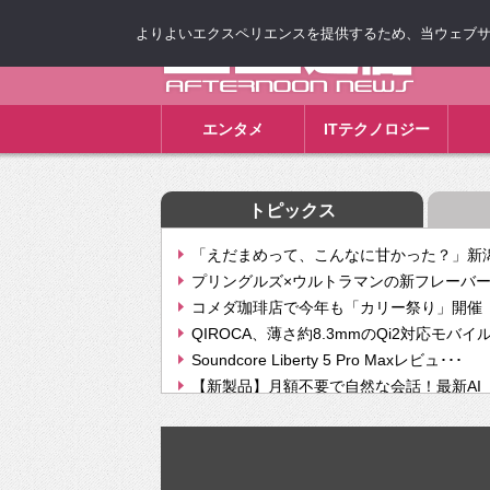
よりよいエクスペリエンスを提供するため、当ウェブサイト
ゴゴ通信
エンタメ
ITテクノロジー
トピックス
「えだまめって、こんなに甘かった？」新潟
プリングルズ×ウルトラマンの新フレーバー
コメダ珈琲店で今年も「カリー祭り」開催 
QIROCA、薄さ約8.3mmのQi2対応モバイ
Soundcore Liberty 5 Pro Maxレビュ･･･
【新製品】月額不要で自然な会話！最新AI（GPT
【次世代の没入感と生産性】VITURE Luma Ul
Geminiが音楽生成「Create music」機能提
挫折率8割の壁をAIで突破。ジャストシステ