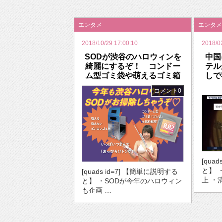
2026年のバレンタインは「自分で作って、想
エンタメ
エンタメ
2018/10/29 17:00:10
2018/0
SODが渋谷のハロウィンを
中国
綺麗にするぞ！ コンドー
テル
ム型ゴミ袋や萌えるゴミ箱
しで
コメント0
[qua
と】 
[quads id=7] 【簡単に説明する
上 ・
と】 ・SODが今年のハロウィン
も企画 …