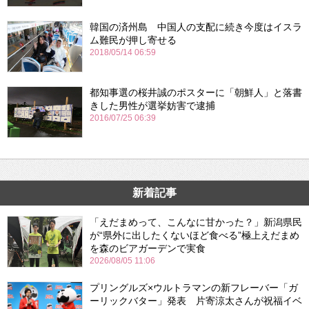
韓国の済州島 中国人の支配に続き今度はイスラ
ム難民が押し寄せる
2018/05/14 06:59
都知事選の桜井誠のポスターに「朝鮮人」と落書
きした男性が選挙妨害で逮捕
2016/07/25 06:39
新着記事
「えだまめって、こんなに甘かった？」新潟県民
が“県外に出したくないほど食べる”極上えだまめ
を森のビアガーデンで実食
2026/08/05 11:06
プリングルズ×ウルトラマンの新フレーバー「ガ
ーリックバター」発表 片寄涼太さんが祝福イベ