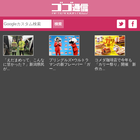
「えだまめって、こんな
プリングルズ×ウルトラ
コメダ珈琲店で今年も
に甘かった？」新潟県民
マンの新フレーバー「ガ
「カリー祭り」開催 新
が...
ー...
作カ...