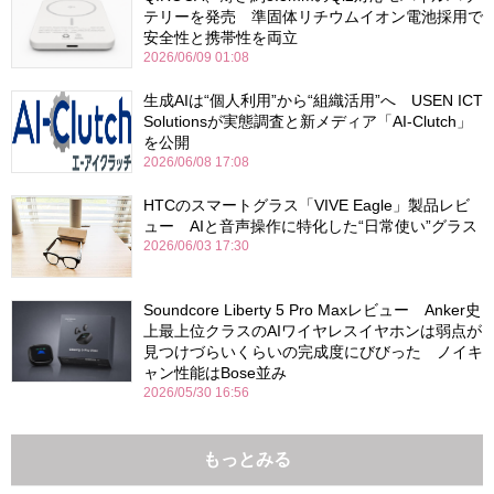
テリーを発売 準固体リチウムイオン電池採用で
安全性と携帯性を両立
2026/06/09 01:08
生成AIは“個人利用”から“組織活用”へ USEN ICT
Solutionsが実態調査と新メディア「AI-Clutch」
を公開
2026/06/08 17:08
HTCのスマートグラス「VIVE Eagle」製品レビ
ュー AIと音声操作に特化した“日常使い”グラス
2026/06/03 17:30
Soundcore Liberty 5 Pro Maxレビュー Anker史
上最上位クラスのAIワイヤレスイヤホンは弱点が
見つけづらいくらいの完成度にびびった ノイキ
ャン性能はBose並み
2026/05/30 16:56
もっとみる