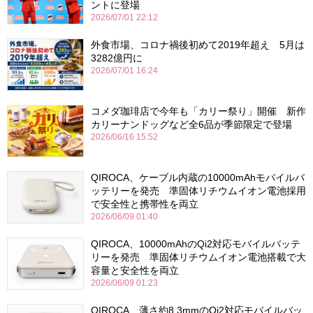
ントに登場
2026/07/01 22:12
外食市場、コロナ禍後初めて2019年超え 5月は
3282億円に
2026/07/01 16:24
コメダ珈琲店で今年も「カリー祭り」開催 新作
カリーナンドッグなど全6品が季節限定で登場
2026/06/16 15:52
QIROCA、ケーブル内蔵の10000mAhモバイルバ
ッテリーを発売 準固体リチウムイオン電池採用
で安全性と携帯性を両立
2026/06/09 01:40
QIROCA、10000mAhのQi2対応モバイルバッテ
リーを発売 準固体リチウムイオン電池搭載で大
容量と安全性を両立
2026/06/09 01:23
QIROCA、薄さ約8.3mmのQi2対応モバイルバッ