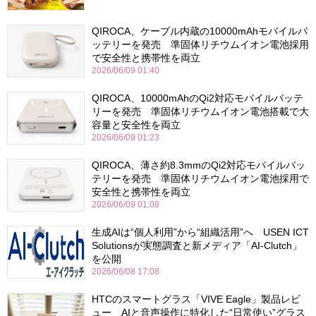
QIROCA、ケーブル内蔵の10000mAhモバイルバ
ッテリーを発売 準固体リチウムイオン電池採用
で安全性と携帯性を両立
2026/06/09 01:40
QIROCA、10000mAhのQi2対応モバイルバッテ
リーを発売 準固体リチウムイオン電池搭載で大
容量と安全性を両立
2026/06/09 01:23
QIROCA、薄さ約8.3mmのQi2対応モバイルバッ
テリーを発売 準固体リチウムイオン電池採用で
安全性と携帯性を両立
2026/06/09 01:08
生成AIは“個人利用”から“組織活用”へ USEN ICT
Solutionsが実態調査と新メディア「AI-Clutch」
を公開
2026/06/08 17:08
HTCのスマートグラス「VIVE Eagle」製品レビ
ュー AIと音声操作に特化した“日常使い”グラス