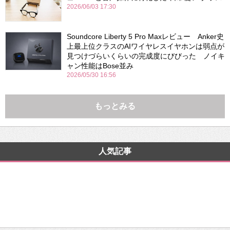
2026/06/03 17:30
Soundcore Liberty 5 Pro Maxレビュー Anker史
上最上位クラスのAIワイヤレスイヤホンは弱点が
見つけづらいくらいの完成度にびびった ノイキ
ャン性能はBose並み
2026/05/30 16:56
もっとみる
人気記事