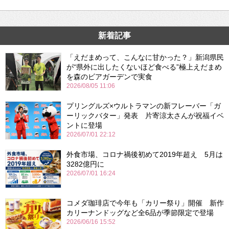
新着記事
「えだまめって、こんなに甘かった？」新潟県民
が“県外に出したくないほど食べる”極上えだまめ
を森のビアガーデンで実食
2026/08/05 11:06
プリングルズ×ウルトラマンの新フレーバー「ガ
ーリックバター」発表 片寄涼太さんが祝福イベ
ントに登場
2026/07/01 22:12
外食市場、コロナ禍後初めて2019年超え 5月は
3282億円に
2026/07/01 16:24
コメダ珈琲店で今年も「カリー祭り」開催 新作
カリーナンドッグなど全6品が季節限定で登場
2026/06/16 15:52