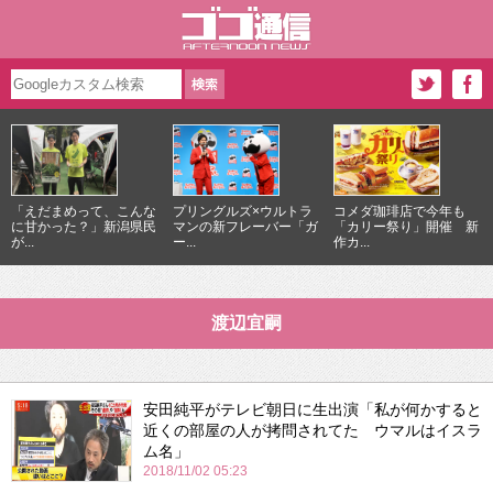
「えだまめって、こんな
プリングルズ×ウルトラ
コメダ珈琲店で今年も
に甘かった？」新潟県民
マンの新フレーバー「ガ
「カリー祭り」開催 新
が...
ー...
作カ...
渡辺宜嗣
安田純平がテレビ朝日に生出演「私が何かすると
近くの部屋の人が拷問されてた ウマルはイスラ
ム名」
2018/11/02 05:23