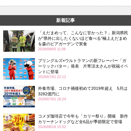
新着記事
「えだまめって、こんなに甘かった？」新潟県民
が“県外に出したくないほど食べる”極上えだまめ
を森のビアガーデンで実食
2026/08/05 11:06
プリングルズ×ウルトラマンの新フレーバー「ガ
ーリックバター」発表 片寄涼太さんが祝福イベ
ントに登場
2026/07/01 22:12
外食市場、コロナ禍後初めて2019年超え 5月は
3282億円に
2026/07/01 16:24
コメダ珈琲店で今年も「カリー祭り」開催 新作
カリーナンドッグなど全6品が季節限定で登場
2026/06/16 15:52