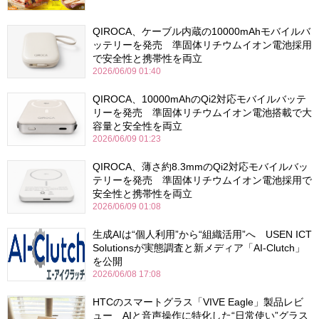
QIROCA、ケーブル内蔵の10000mAhモバイルバ
ッテリーを発売 準固体リチウムイオン電池採用
で安全性と携帯性を両立
2026/06/09 01:40
QIROCA、10000mAhのQi2対応モバイルバッテ
リーを発売 準固体リチウムイオン電池搭載で大
容量と安全性を両立
2026/06/09 01:23
QIROCA、薄さ約8.3mmのQi2対応モバイルバッ
テリーを発売 準固体リチウムイオン電池採用で
安全性と携帯性を両立
2026/06/09 01:08
生成AIは“個人利用”から“組織活用”へ USEN ICT
Solutionsが実態調査と新メディア「AI-Clutch」
を公開
2026/06/08 17:08
HTCのスマートグラス「VIVE Eagle」製品レビ
ュー AIと音声操作に特化した“日常使い”グラス