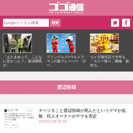
「えだまめって、こんな
プリングルズ×ウルトラ
コメダ珈琲店で今年も
に甘かった？」新潟県民
マンの新フレーバー「ガ
「カリー祭り」開催 新
が...
ー...
作カ...
渡辺恒雄
ナベツネこと渡辺恒雄が死んだというデマが拡
散 巨人オーナーがデマを否定
2018/11/28 06:58