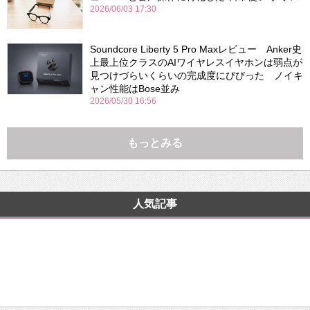
2026/06/03 17:30
Soundcore Liberty 5 Pro Maxレビュー Anker史
上最上位クラスのAIワイヤレスイヤホンは弱点が
見つけづらいくらいの完成度にびびった ノイキ
ャン性能はBose並み
2026/05/30 16:56
もっとみる
人気記事