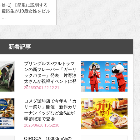
ds id=1] 【簡単に説明する
・慶応生が19歳女性をビル
 …
新着記事
プリングルズ×ウルトラマ
ンの新フレーバー「ガーリ
ックバター」発表 片寄涼
太さんが祝福イベントに登
場
2026/07/01 22:12:21
コメダ珈琲店で今年も「カ
リー祭り」開催 新作カリ
ーナンドッグなど全6品が
季節限定で登場
2026/06/16 15:52:30
QIROCA、10000mAhの