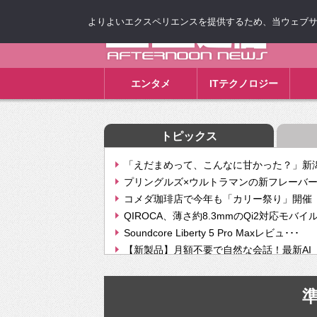
よりよいエクスペリエンスを提供するため、当ウェブサイト
ゴゴ通信
エンタメ
ITテクノロジー
トピックス
「えだまめって、こんなに甘かった？」新潟
プリングルズ×ウルトラマンの新フレーバー
コメダ珈琲店で今年も「カリー祭り」開催 
QIROCA、薄さ約8.3mmのQi2対応モバイ
Soundcore Liberty 5 Pro Maxレビュ･･･
【新製品】月額不要で自然な会話！最新AI（GPT
【次世代の没入感と生産性】VITURE Luma Ul
Geminiが音楽生成「Create music」機能提
挫折率8割の壁をAIで突破。ジャストシステ