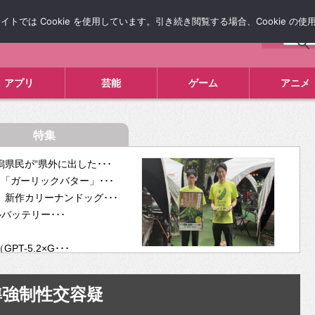
では Cookie を使用しています。引き続き閲覧する場合、Cookie の
について
広告掲載について
お問い合わせ
タレコミ
アプリ
芸能
ゲーム
アニメ
特集
県民が“県外に出した･･･
「ガーリックバター」･･･
新作カリーナンドッグ･･･
ルバッテリー･･･
-5.2×G･･･
tra･･･
供開･･･
準強制性交容疑
ム、”自分が今話し･･･