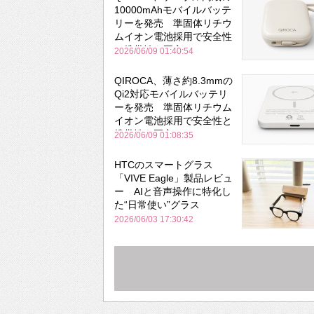
10000mAhモバイルバッテ
リーを発売 準固体リチウ
ムイオン電池採用で安全性
と携帯性を両立
2026/06/09 01:40:54
QIROCA、薄さ約8.3mmの
Qi2対応モバイルバッテリ
ーを発売 準固体リチウム
イオン電池採用で安全性と
携帯性を両立
2026/06/09 01:08:35
HTCのスマートグラス
「VIVE Eagle」製品レビュ
ー AIと音声操作に特化し
た“日常使い”グラス
2026/06/03 17:30:42