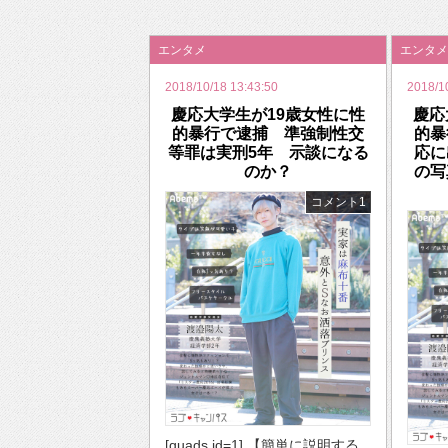
2026年のバレンタインは「自分で作って、想
エンタメ
エンタメ
2018/10/18 13:43:50
2018/1
慶応大学生が19歳女性に性
慶応
的暴行で逮捕 準強制性交
的暴
等罪は実刑5年 示談になる
応に
のか？
の写
コメント1
[quads id=1] 【簡単に説明する