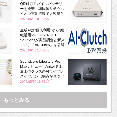
Qi2対応モバイルバッテリ
ーを発売 準固体リチウム
イオン電池搭載で大容量と
安全性を両立
2026/06/09 01:23:22
生成AIは“個人利用”から“組
織活用”へ USEN ICT
Solutionsが実態調査と新メ
ディア「AI-Clutch」を公開
2026/06/08 17:08:47
Soundcore Liberty 5 Pro
Maxレビュー Anker史上
最上位クラスのAIワイヤレ
スイヤホンは弱点が見つけ
づらいくらいの完成度にび
2026/05/30 16:56:19
びった ノイキャン性能は
Bose並み
もっとみる