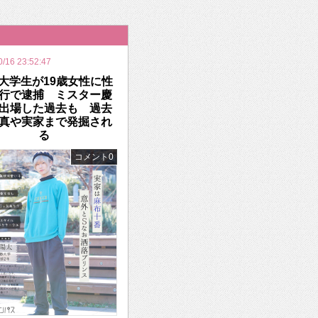
いを渡す」 TE･･･
0/16 23:52:47
大学生が19歳女性に性
行で逮捕 ミスター慶
出場した過去も 過去
真や実家まで発掘され
る
コメント0