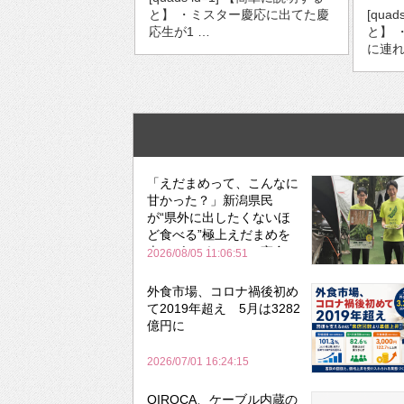
と】 ・ミスター慶応に出てた慶
[qua
応生が1 …
と】 
に連れ
「えだまめって、こんなに
甘かった？」新潟県民
が“県外に出したくないほ
ど食べる”極上えだまめを
森のビアガーデンで実食
2026/08/05 11:06:51
外食市場、コロナ禍後初め
て2019年超え 5月は3282
億円に
2026/07/01 16:24:15
QIROCA、ケーブル内蔵の