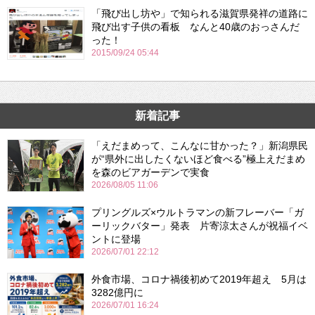
「飛び出し坊や」で知られる滋賀県発祥の道路に
飛び出す子供の看板 なんと40歳のおっさんだ
った！
2015/09/24 05:44
新着記事
「えだまめって、こんなに甘かった？」新潟県民
が“県外に出したくないほど食べる”極上えだまめ
を森のビアガーデンで実食
2026/08/05 11:06
プリングルズ×ウルトラマンの新フレーバー「ガ
ーリックバター」発表 片寄涼太さんが祝福イベ
ントに登場
2026/07/01 22:12
外食市場、コロナ禍後初めて2019年超え 5月は
3282億円に
2026/07/01 16:24