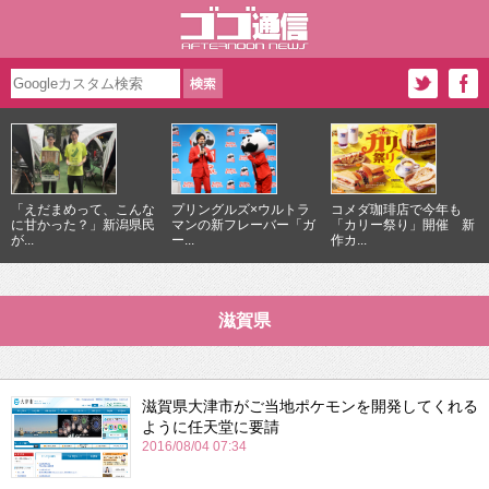
「えだまめって、こんな
プリングルズ×ウルトラ
コメダ珈琲店で今年も
に甘かった？」新潟県民
マンの新フレーバー「ガ
「カリー祭り」開催 新
が...
ー...
作カ...
滋賀県
滋賀県大津市がご当地ポケモンを開発してくれる
ように任天堂に要請
2016/08/04 07:34