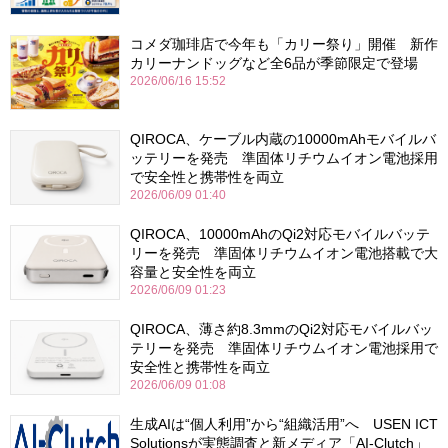
コメダ珈琲店で今年も「カリー祭り」開催 新作
カリーナンドッグなど全6品が季節限定で登場
2026/06/16 15:52
QIROCA、ケーブル内蔵の10000mAhモバイルバ
ッテリーを発売 準固体リチウムイオン電池採用
で安全性と携帯性を両立
2026/06/09 01:40
QIROCA、10000mAhのQi2対応モバイルバッテ
リーを発売 準固体リチウムイオン電池搭載で大
容量と安全性を両立
2026/06/09 01:23
QIROCA、薄さ約8.3mmのQi2対応モバイルバッ
テリーを発売 準固体リチウムイオン電池採用で
安全性と携帯性を両立
2026/06/09 01:08
生成AIは“個人利用”から“組織活用”へ USEN ICT
Solutionsが実態調査と新メディア「AI-Clutch」