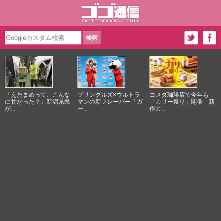
「えだまめって、こんな
プリングルズ×ウルトラ
コメダ珈琲店で今年も
に甘かった？」新潟県民
マンの新フレーバー「ガ
「カリー祭り」開催 新
が...
ー...
作カ...