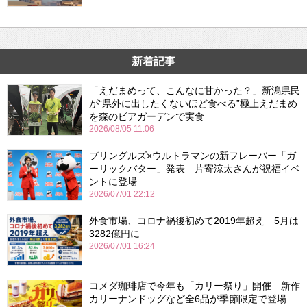
新着記事
「えだまめって、こんなに甘かった？」新潟県民
が“県外に出したくないほど食べる”極上えだまめ
を森のビアガーデンで実食
2026/08/05 11:06
プリングルズ×ウルトラマンの新フレーバー「ガ
ーリックバター」発表 片寄涼太さんが祝福イベ
ントに登場
2026/07/01 22:12
外食市場、コロナ禍後初めて2019年超え 5月は
3282億円に
2026/07/01 16:24
コメダ珈琲店で今年も「カリー祭り」開催 新作
カリーナンドッグなど全6品が季節限定で登場