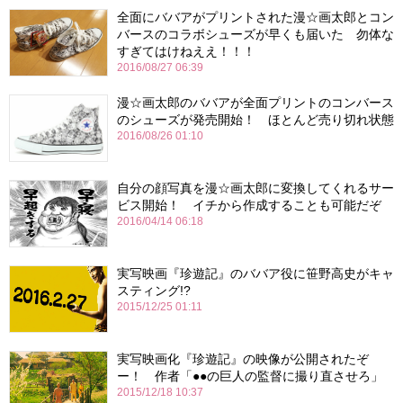
全面にババアがプリントされた漫☆画太郎とコン
バースのコラボシューズが早くも届いた 勿体な
すぎてはけねええ！！！
2016/08/27 06:39
漫☆画太郎のババアが全面プリントのコンバース
のシューズが発売開始！ ほとんど売り切れ状態
2016/08/26 01:10
自分の顔写真を漫☆画太郎に変換してくれるサー
ビス開始！ イチから作成することも可能だぞ
2016/04/14 06:18
実写映画『珍遊記』のババア役に笹野高史がキャ
スティング!?
2015/12/25 01:11
実写映画化『珍遊記』の映像が公開されたぞ
ー！ 作者「●●の巨人の監督に撮り直させろ」
2015/12/18 10:37