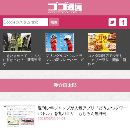
「えだまめって、こんな
プリングルズ×ウルトラ
コメダ珈琲店で今年も
に甘かった？」新潟県民
マンの新フレーバー「ガ
「カリー祭り」開催 新
が...
ー...
作カ...
漫☆画太郎
週刊少年ジャンプが人気アプリ『どうぶつタワー
バトル』を丸パクリ もちろん無許可
2018/06/05 04:03