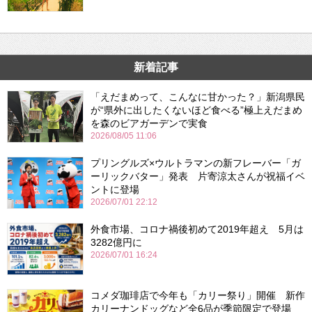
新着記事
「えだまめって、こんなに甘かった？」新潟県民
が“県外に出したくないほど食べる”極上えだまめ
を森のビアガーデンで実食
2026/08/05 11:06
プリングルズ×ウルトラマンの新フレーバー「ガ
ーリックバター」発表 片寄涼太さんが祝福イベ
ントに登場
2026/07/01 22:12
外食市場、コロナ禍後初めて2019年超え 5月は
3282億円に
2026/07/01 16:24
コメダ珈琲店で今年も「カリー祭り」開催 新作
カリーナンドッグなど全6品が季節限定で登場