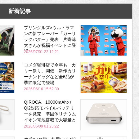
新着記事
プリングルズ×ウルトラマ
ンの新フレーバー「ガーリ
ックバター」発表 片寄涼
太さんが祝福イベントに登
場
2026/07/01 22:12:21
コメダ珈琲店で今年も「カ
リー祭り」開催 新作カリ
ーナンドッグなど全6品が
季節限定で登場
2026/06/16 15:52:30
QIROCA、10000mAhの
Qi2対応モバイルバッテリ
ーを発売 準固体リチウム
イオン電池搭載で大容量と
安全性を両立
2026/06/09 01:23:22