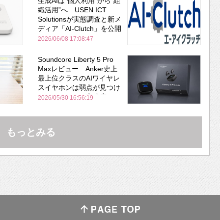
生成AIは“個人利用”から“組
織活用”へ USEN ICT
Solutionsが実態調査と新メ
ディア「AI-Clutch」を公開
2026/06/08 17:08:47
Soundcore Liberty 5 Pro
Maxレビュー Anker史上
最上位クラスのAIワイヤレ
スイヤホンは弱点が見つけ
づらいくらいの完成度にび
2026/05/30 16:56:19
びった ノイキャン性能は
Bose並み
もっとみる