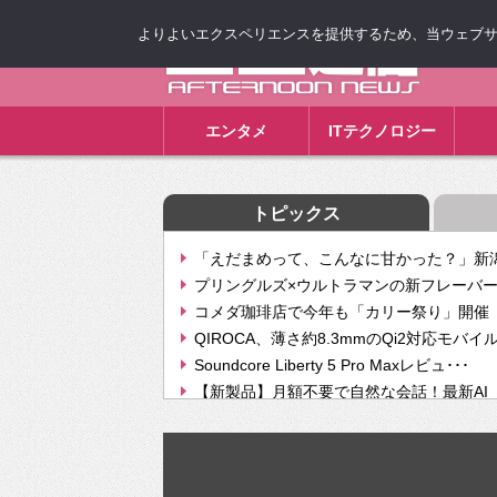
よりよいエクスペリエンスを提供するため、当ウェブサイト
ゴゴ通信
エンタメ
ITテクノロジー
トピックス
「えだまめって、こんなに甘かった？」新潟
プリングルズ×ウルトラマンの新フレーバー
コメダ珈琲店で今年も「カリー祭り」開催 
QIROCA、薄さ約8.3mmのQi2対応モバイ
Soundcore Liberty 5 Pro Maxレビュ･･･
【新製品】月額不要で自然な会話！最新AI（GPT
【次世代の没入感と生産性】VITURE Luma Ul
Geminiが音楽生成「Create music」機能提
挫折率8割の壁をAIで突破。ジャストシステ