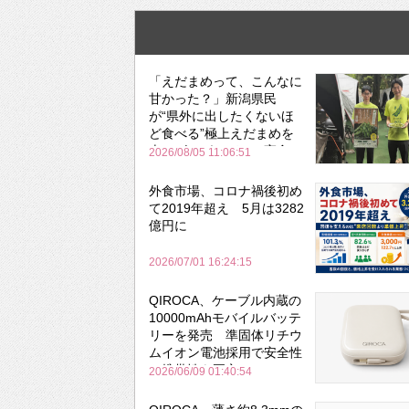
「えだまめって、こんなに
甘かった？」新潟県民
が“県外に出したくないほ
ど食べる”極上えだまめを
森のビアガーデンで実食
2026/08/05 11:06:51
外食市場、コロナ禍後初め
て2019年超え 5月は3282
億円に
2026/07/01 16:24:15
QIROCA、ケーブル内蔵の
10000mAhモバイルバッテ
リーを発売 準固体リチウ
ムイオン電池採用で安全性
と携帯性を両立
2026/06/09 01:40:54