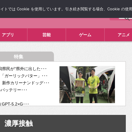
では Cookie を使用しています。引き続き閲覧する場合、Cookie の
について
広告掲載について
お問い合わせ
タレコミ
アプリ
芸能
ゲーム
アニメ
特集
県民が“県外に出した･･･
「ガーリックバター」･･･
新作カリーナンドッグ･･･
ルバッテリー･･･
-5.2×G･･･
tra･･･
供開･･･
濃厚接触
ム、”自分が今話し･･･