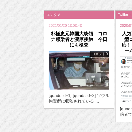
2026年のバレンタインは「自分で作って、想
エンタメ
Twitter
2021/01/20 13:03:43
2020/0
朴槿恵元韓国大統領 コロ
人気
ナ感染者と濃厚接触 今日
型
にも検査
応！
ー
コメント0
[quads id=1] [quads id=2] ソウル
拘置所に収監されている …
[quad
信者で