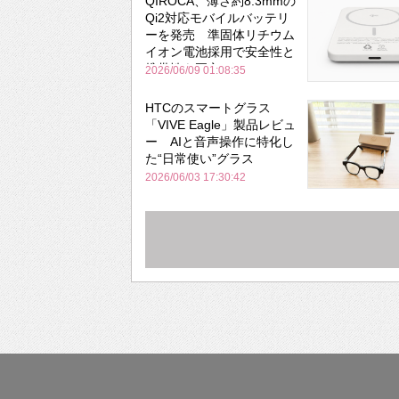
QIROCA、薄さ約8.3mmの
Qi2対応モバイルバッテリ
ーを発売 準固体リチウム
イオン電池採用で安全性と
携帯性を両立
2026/06/09 01:08:35
HTCのスマートグラス
「VIVE Eagle」製品レビュ
ー AIと音声操作に特化し
た“日常使い”グラス
2026/06/03 17:30:42