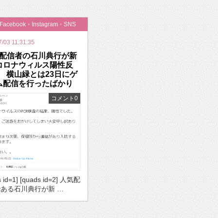
いを渡す」 TE･･･
・Facebook・Instagram・SNS
7/03 11:31:35
配信者の石川典行が新
コロナウィルス陽性反
 横山緑とは23日にゲ
ム配信を行ったばかり
コメント0
s id=1] [quads id=2] 人気配
ある石川典行が新 …