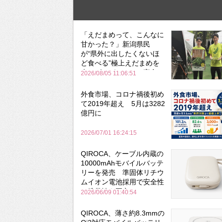
「えだまめって、こんなに
甘かった？」新潟県民
が“県外に出したくないほ
ど食べる”極上えだまめを
森のビアガーデンで実食
2026/08/05 11:06:51
外食市場、コロナ禍後初め
て2019年超え 5月は3282
億円に
2026/07/01 16:24:15
QIROCA、ケーブル内蔵の
10000mAhモバイルバッテ
リーを発売 準固体リチウ
ムイオン電池採用で安全性
と携帯性を両立
2026/06/09 01:40:54
QIROCA、薄さ約8.3mmの