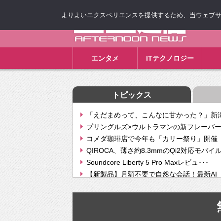
よりよいエクスペリエンスを提供するため、当ウェブサイト
ゴゴ通信
エンタメ
ITテクノロジー
トピックス
「えだまめって、こんなに甘かった？」新潟
プリングルズ×ウルトラマンの新フレーバー
コメダ珈琲店で今年も「カリー祭り」開催 
QIROCA、薄さ約8.3mmのQi2対応モバイ
Soundcore Liberty 5 Pro Maxレビュ･･･
【新製品】月額不要で自然な会話！最新AI（GPT
【次世代の没入感と生産性】VITURE Luma Ul
Geminiが音楽生成「Create music」機能提
挫折率8割の壁をAIで突破。ジャストシステ