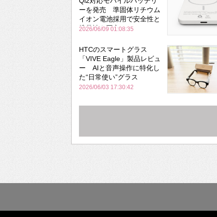
Qi2対応モバイルバッテリ
ーを発売 準固体リチウム
イオン電池採用で安全性と
携帯性を両立
2026/06/09 01:08:35
HTCのスマートグラス
「VIVE Eagle」製品レビュ
ー AIと音声操作に特化し
た“日常使い”グラス
2026/06/03 17:30:42