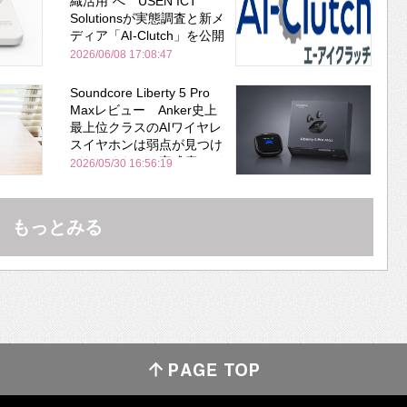
織活用”へ USEN ICT
Solutionsが実態調査と新メ
ディア「AI-Clutch」を公開
2026/06/08 17:08:47
Soundcore Liberty 5 Pro
Maxレビュー Anker史上
最上位クラスのAIワイヤレ
スイヤホンは弱点が見つけ
づらいくらいの完成度にび
2026/05/30 16:56:19
びった ノイキャン性能は
Bose並み
もっとみる