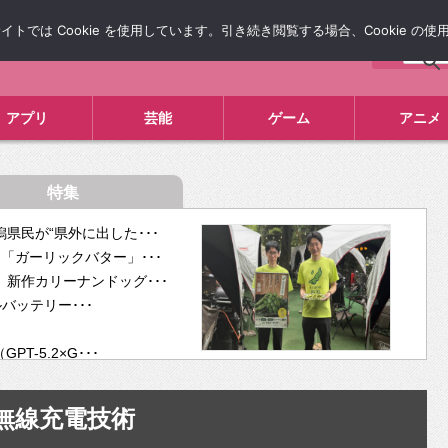
では Cookie を使用しています。引き続き閲覧する場合、Cookie の
について
広告掲載について
お問い合わせ
タレコミ
アプリ
芸能
ゲーム
アニメ
特集
県民が“県外に出した･･･
「ガーリックバター」･･･
新作カリーナンドッグ･･･
ルバッテリー･･･
-5.2×G･･･
tra･･･
供開･･･
無線充電技術
ム、”自分が今話し･･･