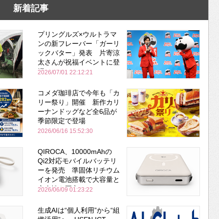
新着記事
プリングルズ×ウルトラマ
ンの新フレーバー「ガーリ
ックバター」発表 片寄涼
太さんが祝福イベントに登
場
2026/07/01 22:12:21
コメダ珈琲店で今年も「カ
リー祭り」開催 新作カリ
ーナンドッグなど全6品が
季節限定で登場
2026/06/16 15:52:30
QIROCA、10000mAhの
Qi2対応モバイルバッテリ
ーを発売 準固体リチウム
イオン電池搭載で大容量と
安全性を両立
2026/06/09 01:23:22
生成AIは“個人利用”から“組