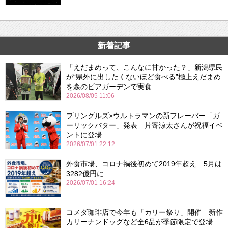
新着記事
「えだまめって、こんなに甘かった？」新潟県民
が“県外に出したくないほど食べる”極上えだまめ
を森のビアガーデンで実食
2026/08/05 11:06
プリングルズ×ウルトラマンの新フレーバー「ガ
ーリックバター」発表 片寄涼太さんが祝福イベ
ントに登場
2026/07/01 22:12
外食市場、コロナ禍後初めて2019年超え 5月は
3282億円に
2026/07/01 16:24
コメダ珈琲店で今年も「カリー祭り」開催 新作
カリーナンドッグなど全6品が季節限定で登場