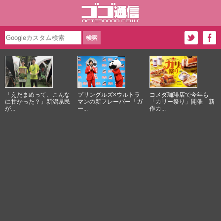
「えだまめって、こんな
プリングルズ×ウルトラ
コメダ珈琲店で今年も
に甘かった？」新潟県民
マンの新フレーバー「ガ
「カリー祭り」開催 新
が...
ー...
作カ...