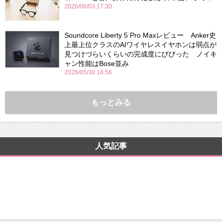
2026/06/03 17:30
Soundcore Liberty 5 Pro Maxレビュー Anker史
上最上位クラスのAIワイヤレスイヤホンは弱点が
見つけづらいくらいの完成度にびびった ノイキ
ャン性能はBose並み
2026/05/30 16:56
もっとみる
人気記事