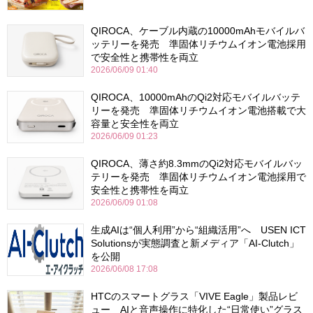
QIROCA、ケーブル内蔵の10000mAhモバイルバ
ッテリーを発売 準固体リチウムイオン電池採用
で安全性と携帯性を両立
2026/06/09 01:40
QIROCA、10000mAhのQi2対応モバイルバッテ
リーを発売 準固体リチウムイオン電池搭載で大
容量と安全性を両立
2026/06/09 01:23
QIROCA、薄さ約8.3mmのQi2対応モバイルバッ
テリーを発売 準固体リチウムイオン電池採用で
安全性と携帯性を両立
2026/06/09 01:08
生成AIは“個人利用”から“組織活用”へ USEN ICT
Solutionsが実態調査と新メディア「AI-Clutch」
を公開
2026/06/08 17:08
HTCのスマートグラス「VIVE Eagle」製品レビ
ュー AIと音声操作に特化した“日常使い”グラス