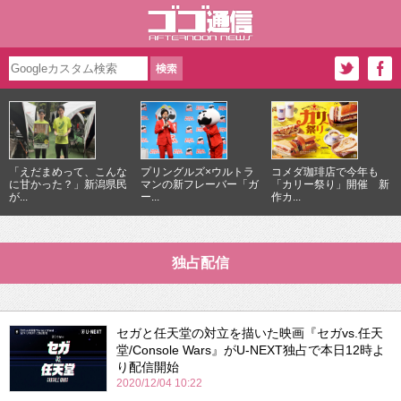
「えだまめって、こんな
プリングルズ×ウルトラ
コメダ珈琲店で今年も
に甘かった？」新潟県民
マンの新フレーバー「ガ
「カリー祭り」開催 新
が...
ー...
作カ...
独占配信
セガと任天堂の対立を描いた映画『セガvs.任天
堂/Console Wars』がU-NEXT独占で本日12時よ
り配信開始
2020/12/04 10:22