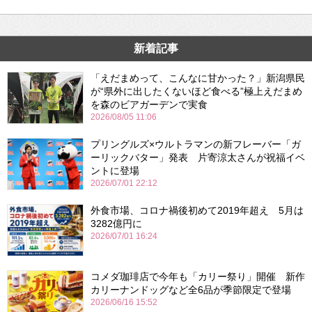
新着記事
「えだまめって、こんなに甘かった？」新潟県民
が“県外に出したくないほど食べる”極上えだまめ
を森のビアガーデンで実食
2026/08/05 11:06
プリングルズ×ウルトラマンの新フレーバー「ガ
ーリックバター」発表 片寄涼太さんが祝福イベ
ントに登場
2026/07/01 22:12
外食市場、コロナ禍後初めて2019年超え 5月は
3282億円に
2026/07/01 16:24
コメダ珈琲店で今年も「カリー祭り」開催 新作
カリーナンドッグなど全6品が季節限定で登場
2026/06/16 15:52