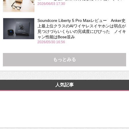
2026/06/03 17:30
Soundcore Liberty 5 Pro Maxレビュー Anker史
上最上位クラスのAIワイヤレスイヤホンは弱点が
見つけづらいくらいの完成度にびびった ノイキ
ャン性能はBose並み
2026/05/30 16:56
もっとみる
人気記事