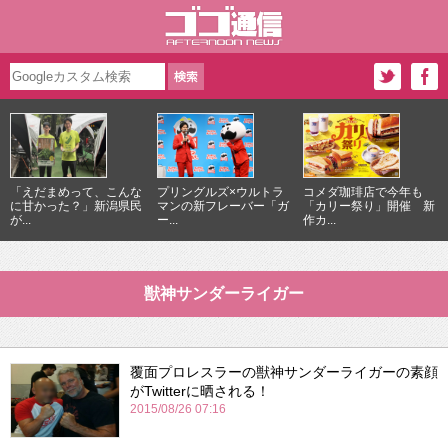
「えだまめって、こんな
プリングルズ×ウルトラ
コメダ珈琲店で今年も
に甘かった？」新潟県民
マンの新フレーバー「ガ
「カリー祭り」開催 新
が...
ー...
作カ...
獣神サンダーライガー
覆面プロレスラーの獣神サンダーライガーの素顔
がTwitterに晒される！
2015/08/26 07:16