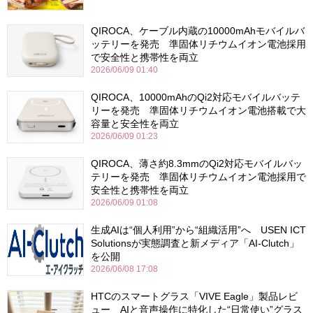
QIROCA、ケーブル内蔵の10000mAhモバイルバ
ッテリーを発売 準固体リチウムイオン電池採用
で安全性と携帯性を両立
2026/06/09 01:40
QIROCA、10000mAhのQi2対応モバイルバッテ
リーを発売 準固体リチウムイオン電池搭載で大
容量と安全性を両立
2026/06/09 01:23
QIROCA、薄さ約8.3mmのQi2対応モバイルバッ
テリーを発売 準固体リチウムイオン電池採用で
安全性と携帯性を両立
2026/06/09 01:08
生成AIは“個人利用”から“組織活用”へ USEN ICT
Solutionsが実態調査と新メディア「AI-Clutch」
を公開
2026/06/08 17:08
HTCのスマートグラス「VIVE Eagle」製品レビ
ュー AIと音声操作に特化した“日常使い”グラス