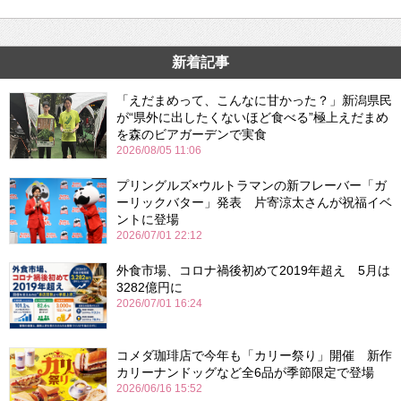
新着記事
「えだまめって、こんなに甘かった？」新潟県民
が“県外に出したくないほど食べる”極上えだまめ
を森のビアガーデンで実食
2026/08/05 11:06
プリングルズ×ウルトラマンの新フレーバー「ガ
ーリックバター」発表 片寄涼太さんが祝福イベ
ントに登場
2026/07/01 22:12
外食市場、コロナ禍後初めて2019年超え 5月は
3282億円に
2026/07/01 16:24
コメダ珈琲店で今年も「カリー祭り」開催 新作
カリーナンドッグなど全6品が季節限定で登場
2026/06/16 15:52