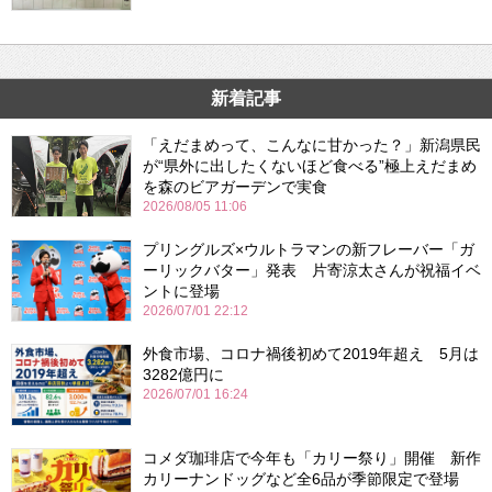
新着記事
「えだまめって、こんなに甘かった？」新潟県民
が“県外に出したくないほど食べる”極上えだまめ
を森のビアガーデンで実食
2026/08/05 11:06
プリングルズ×ウルトラマンの新フレーバー「ガ
ーリックバター」発表 片寄涼太さんが祝福イベ
ントに登場
2026/07/01 22:12
外食市場、コロナ禍後初めて2019年超え 5月は
3282億円に
2026/07/01 16:24
コメダ珈琲店で今年も「カリー祭り」開催 新作
カリーナンドッグなど全6品が季節限定で登場