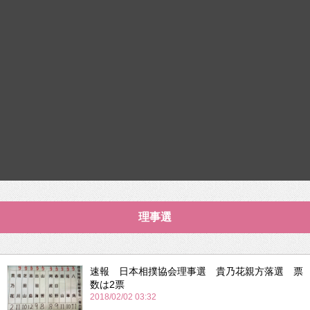
理事選
速報 日本相撲協会理事選 貴乃花親方落選 票
数は2票
2018/02/02 03:32