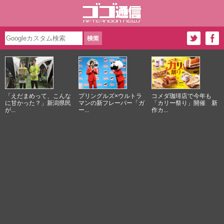
「えだまめって、こんな
プリングルズ×ウルトラ
コメダ珈琲店で今年も
に甘かった？」新潟県民
マンの新フレーバー「ガ
「カリー祭り」開催 新
が...
ー...
作カ...