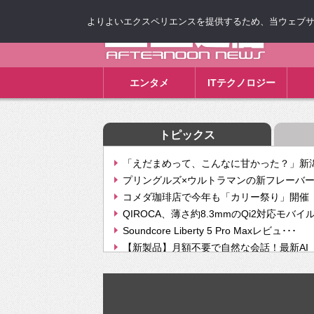
よりよいエクスペリエンスを提供するため、当ウェブサイト
ゴゴ通信
エンタメ
ITテクノロジー
トピックス
「えだまめって、こんなに甘かった？」新潟
プリングルズ×ウルトラマンの新フレーバー
コメダ珈琲店で今年も「カリー祭り」開催 
QIROCA、薄さ約8.3mmのQi2対応モバイ
Soundcore Liberty 5 Pro Maxレビュ･･･
【新製品】月額不要で自然な会話！最新AI（GPT
【次世代の没入感と生産性】VITURE Luma Ul
Geminiが音楽生成「Create music」機能提
挫折率8割の壁をAIで突破。ジャストシステ