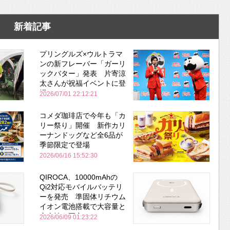
新着記事
プリングルズ×ウルトラマ
ンの新フレーバー「ガーリ
ックバター」発表 片寄涼
太さんが祝福イベントに登
場
2026/07/01 22:12:21
コメダ珈琲店で今年も「カ
リー祭り」開催 新作カリ
ーナンドッグなど全6品が
季節限定で登場
2026/06/16 15:52:30
QIROCA、10000mAhの
Qi2対応モバイルバッテリ
ーを発売 準固体リチウム
イオン電池搭載で大容量と
安全性を両立
2026/06/09 01:23:22