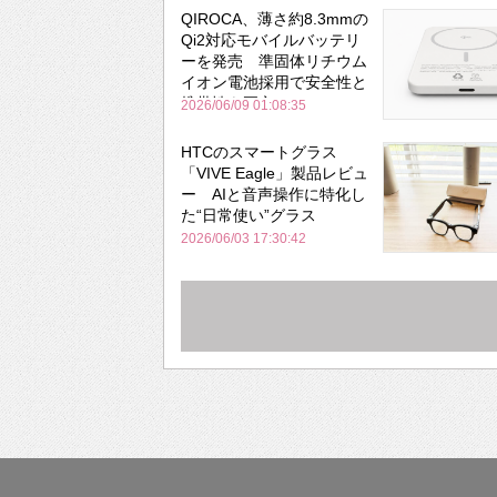
QIROCA、薄さ約8.3mmの
Qi2対応モバイルバッテリ
ーを発売 準固体リチウム
イオン電池採用で安全性と
携帯性を両立
2026/06/09 01:08:35
HTCのスマートグラス
「VIVE Eagle」製品レビュ
ー AIと音声操作に特化し
た“日常使い”グラス
2026/06/03 17:30:42