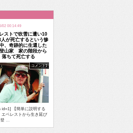
いを渡す」 TE･･･
6/02 00:14:49
レストで吹雪に遭い10
8人が死亡するという惨
中、奇跡的に生還した
登山家 家の階段から
落ちて死亡する
コメント1
ds id=1] 【簡単に説明する
・エベレストから生き延び
登 …