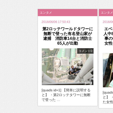
2026年のバレンタインは「自分で作って、想
エンタメ
エンタメ
2018/06/06 17:50:43
2018/0
第2ロッテワールドタワーに
エベ
無断で登った有名登山家が
人中
逮捕 消防車14台と消防士
事の
65人が出動
女性
コメント0
[quads id=1] 【簡単に説明する
[qua
と】 ・第2ロッテタワーに無断
と】 
で登った …
た女性