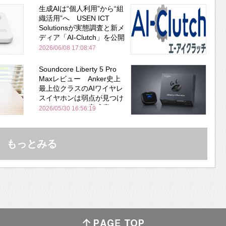
生成AIは“個人利用”から“組
織活用”へ USEN ICT
Solutionsが実態調査と新メ
ディア「AI-Clutch」を公開
2026/06/08 17:08:47
Soundcore Liberty 5 Pro
Maxレビュー Anker史上
最上位クラスのAIワイヤレ
スイヤホンは弱点が見つけ
づらいくらいの完成度にび
2026/05/30 16:56:19
びった ノイキャン性能は
Bose並み
もっとみる