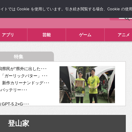
では Cookie を使用しています。引き続き閲覧する場合、Cookie の
について
広告掲載について
お問い合わせ
タレコミ
アプリ
芸能
ゲーム
アニメ
特集
県民が“県外に出した･･･
「ガーリックバター」･･･
新作カリーナンドッグ･･･
ルバッテリー･･･
-5.2×G･･･
tra･･･
供開･･･
登山家
ム、”自分が今話し･･･