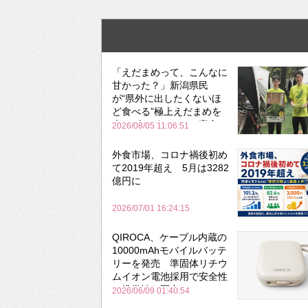
「えだまめって、こんなに
甘かった？」新潟県民
が“県外に出したくないほ
ど食べる”極上えだまめを
森のビアガーデンで実食
2026/08/05 11:06:51
外食市場、コロナ禍後初め
て2019年超え 5月は3282
億円に
2026/07/01 16:24:15
QIROCA、ケーブル内蔵の
10000mAhモバイルバッテ
リーを発売 準固体リチウ
ムイオン電池採用で安全性
と携帯性を両立
2026/06/09 01:40:54