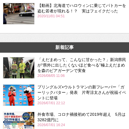
【動画】北海道でハロウィンに乗じてパトカーを
盗む若者が現れる！？ 実はフェイクだった
2020/11/01 04:51
新着記事
「えだまめって、こんなに甘かった？」新潟県民
が“県外に出したくないほど食べる”極上えだまめ
を森のビアガーデンで実食
2026/08/05 11:06
プリングルズ×ウルトラマンの新フレーバー「ガ
ーリックバター」発表 片寄涼太さんが祝福イベ
ントに登場
2026/07/01 22:12
外食市場、コロナ禍後初めて2019年超え 5月は
3282億円に
2026/07/01 16:24