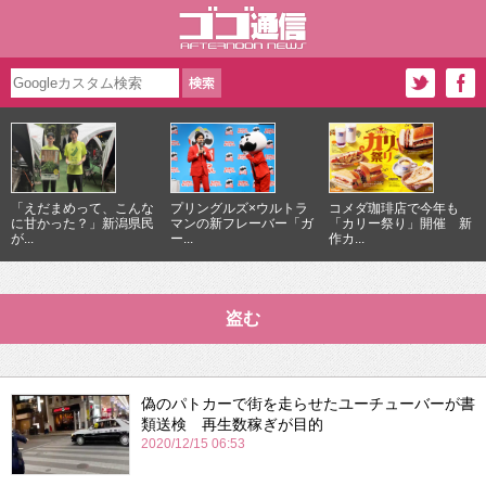
「えだまめって、こんな
プリングルズ×ウルトラ
コメダ珈琲店で今年も
に甘かった？」新潟県民
マンの新フレーバー「ガ
「カリー祭り」開催 新
が...
ー...
作カ...
盗む
偽のパトカーで街を走らせたユーチューバーが書
類送検 再生数稼ぎが目的
2020/12/15 06:53