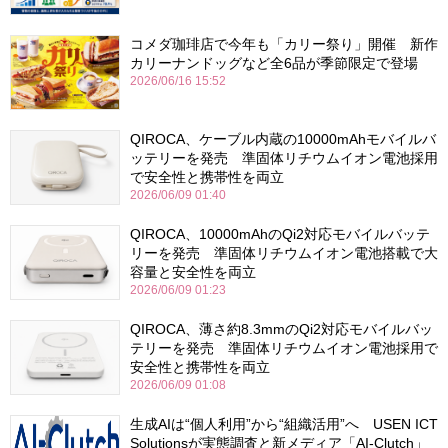
コメダ珈琲店で今年も「カリー祭り」開催 新作
カリーナンドッグなど全6品が季節限定で登場
2026/06/16 15:52
QIROCA、ケーブル内蔵の10000mAhモバイルバ
ッテリーを発売 準固体リチウムイオン電池採用
で安全性と携帯性を両立
2026/06/09 01:40
QIROCA、10000mAhのQi2対応モバイルバッテ
リーを発売 準固体リチウムイオン電池搭載で大
容量と安全性を両立
2026/06/09 01:23
QIROCA、薄さ約8.3mmのQi2対応モバイルバッ
テリーを発売 準固体リチウムイオン電池採用で
安全性と携帯性を両立
2026/06/09 01:08
生成AIは“個人利用”から“組織活用”へ USEN ICT
Solutionsが実態調査と新メディア「AI-Clutch」