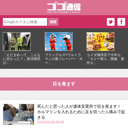
「えだまめって、こんな
プリングルズ×ウルトラ
コメダ珈琲店で今年も
に甘かった？」新潟県民
マンの新フレーバー「ガ
「カリー祭り」開催 新
が...
ー...
作カ...
目を覚ます
死んだと思った人が遺体安置所で目を覚ます！
ホルマリンを入れるために足を切ったら痛みで起
きる
2020/11/28 08:00