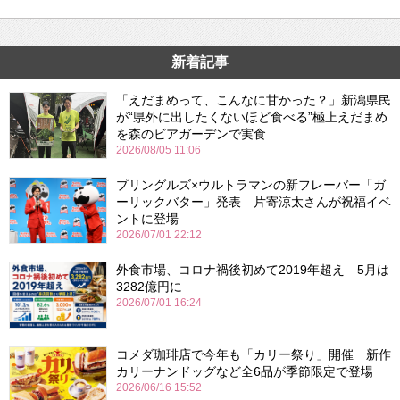
新着記事
「えだまめって、こんなに甘かった？」新潟県民
が“県外に出したくないほど食べる”極上えだまめ
を森のビアガーデンで実食
2026/08/05 11:06
プリングルズ×ウルトラマンの新フレーバー「ガ
ーリックバター」発表 片寄涼太さんが祝福イベ
ントに登場
2026/07/01 22:12
外食市場、コロナ禍後初めて2019年超え 5月は
3282億円に
2026/07/01 16:24
コメダ珈琲店で今年も「カリー祭り」開催 新作
カリーナンドッグなど全6品が季節限定で登場
2026/06/16 15:52