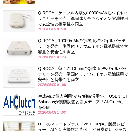
QIROCA、ケーブル内蔵の10000mAhモバイルバ
ッテリーを発売 準固体リチウムイオン電池採用
で安全性と携帯性を両立
2026/06/09 01:40
QIROCA、10000mAhのQi2対応モバイルバッテ
リーを発売 準固体リチウムイオン電池搭載で大
容量と安全性を両立
2026/06/09 01:23
QIROCA、薄さ約8.3mmのQi2対応モバイルバッ
テリーを発売 準固体リチウムイオン電池採用で
安全性と携帯性を両立
2026/06/09 01:08
生成AIは“個人利用”から“組織活用”へ USEN ICT
Solutionsが実態調査と新メディア「AI-Clutch」
を公開
2026/06/08 17:08
HTCのスマートグラス「VIVE Eagle」製品レビ
ュー AIと音声操作に特化した“日常使い”グラス