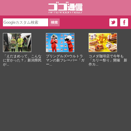
「えだまめって、こんな
プリングルズ×ウルトラ
コメダ珈琲店で今年も
に甘かった？」新潟県民
マンの新フレーバー「ガ
「カリー祭り」開催 新
が...
ー...
作カ...