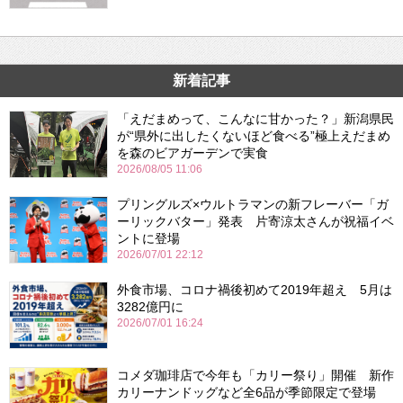
新着記事
「えだまめって、こんなに甘かった？」新潟県民
が“県外に出したくないほど食べる”極上えだまめ
を森のビアガーデンで実食
2026/08/05 11:06
プリングルズ×ウルトラマンの新フレーバー「ガ
ーリックバター」発表 片寄涼太さんが祝福イベ
ントに登場
2026/07/01 22:12
外食市場、コロナ禍後初めて2019年超え 5月は
3282億円に
2026/07/01 16:24
コメダ珈琲店で今年も「カリー祭り」開催 新作
カリーナンドッグなど全6品が季節限定で登場