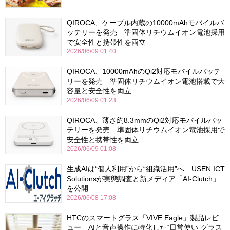
QIROCA、ケーブル内蔵の10000mAhモバイルバ
ッテリーを発売 準固体リチウムイオン電池採用
で安全性と携帯性を両立
2026/06/09 01:40
QIROCA、10000mAhのQi2対応モバイルバッテ
リーを発売 準固体リチウムイオン電池搭載で大
容量と安全性を両立
2026/06/09 01:23
QIROCA、薄さ約8.3mmのQi2対応モバイルバッ
テリーを発売 準固体リチウムイオン電池採用で
安全性と携帯性を両立
2026/06/09 01:08
生成AIは“個人利用”から“組織活用”へ USEN ICT
Solutionsが実態調査と新メディア「AI-Clutch」
を公開
2026/06/08 17:08
HTCのスマートグラス「VIVE Eagle」製品レビ
ュー AIと音声操作に特化した“日常使い”グラス