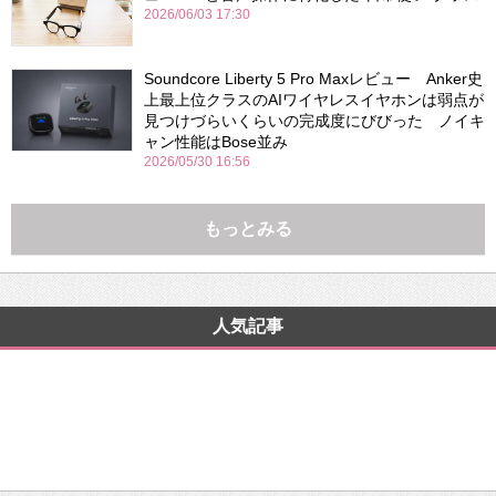
2026/06/03 17:30
Soundcore Liberty 5 Pro Maxレビュー Anker史
上最上位クラスのAIワイヤレスイヤホンは弱点が
見つけづらいくらいの完成度にびびった ノイキ
ャン性能はBose並み
2026/05/30 16:56
もっとみる
人気記事