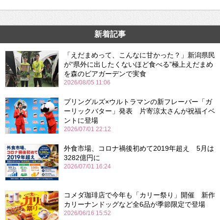
新着記事
「えだまめって、こんなに甘かった？」新潟県民
が“県外に出したくないほど食べる”極上えだまめ
を森のビアガーデンで実食
2026/08/05 11:06
プリングルズ×ウルトラマンの新フレーバー「ガ
ーリックバター」発表 片寄涼太さんが祝福イベ
ントに登場
2026/07/01 22:12
外食市場、コロナ禍後初めて2019年超え 5月は
3282億円に
2026/07/01 16:24
コメダ珈琲店で今年も「カリー祭り」開催 新作
カリーナンドッグなど全6品が季節限定で登場
2026/06/16 15:52