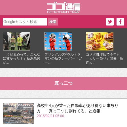
「えだまめって、こんな
プリングルズ×ウルトラ
コメダ珈琲店で今年も
に甘かった？」新潟県民
マンの新フレーバー「ガ
「カリー祭り」開催 新
が...
ー...
作カ...
真っ二つ
高校生4人が乗った自動車があり得ない事故り
方 「真っ二つに割れてる」と通報
2015/02/21 05:06