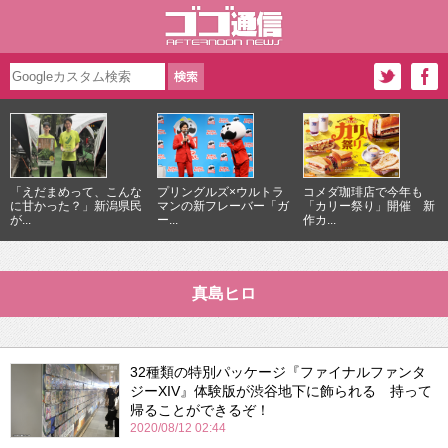
「えだまめって、こんな
プリングルズ×ウルトラ
コメダ珈琲店で今年も
に甘かった？」新潟県民
マンの新フレーバー「ガ
「カリー祭り」開催 新
が...
ー...
作カ...
真島ヒロ
32種類の特別パッケージ『ファイナルファンタ
ジーXIV』体験版が渋谷地下に飾られる 持って
帰ることができるぞ！
2020/08/12 02:44