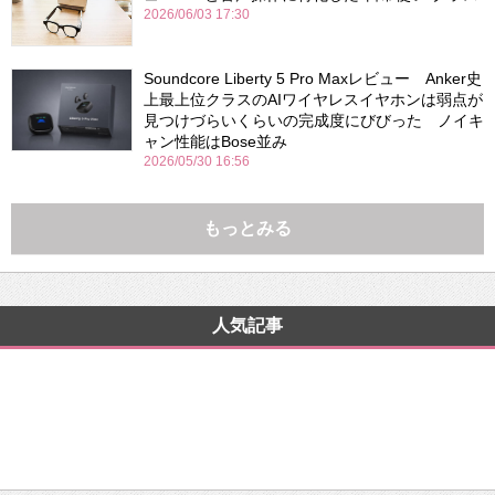
2026/06/03 17:30
Soundcore Liberty 5 Pro Maxレビュー Anker史
上最上位クラスのAIワイヤレスイヤホンは弱点が
見つけづらいくらいの完成度にびびった ノイキ
ャン性能はBose並み
2026/05/30 16:56
もっとみる
人気記事