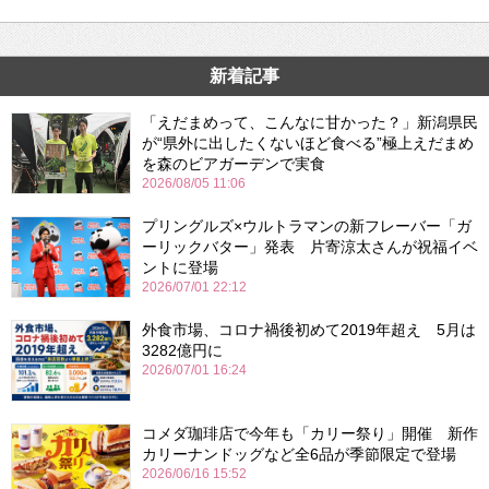
新着記事
「えだまめって、こんなに甘かった？」新潟県民
が“県外に出したくないほど食べる”極上えだまめ
を森のビアガーデンで実食
2026/08/05 11:06
プリングルズ×ウルトラマンの新フレーバー「ガ
ーリックバター」発表 片寄涼太さんが祝福イベ
ントに登場
2026/07/01 22:12
外食市場、コロナ禍後初めて2019年超え 5月は
3282億円に
2026/07/01 16:24
コメダ珈琲店で今年も「カリー祭り」開催 新作
カリーナンドッグなど全6品が季節限定で登場
2026/06/16 15:52