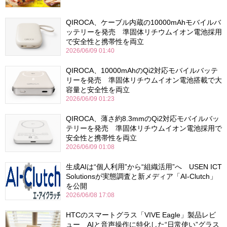
QIROCA、ケーブル内蔵の10000mAhモバイルバ
ッテリーを発売 準固体リチウムイオン電池採用
で安全性と携帯性を両立
2026/06/09 01:40
QIROCA、10000mAhのQi2対応モバイルバッテ
リーを発売 準固体リチウムイオン電池搭載で大
容量と安全性を両立
2026/06/09 01:23
QIROCA、薄さ約8.3mmのQi2対応モバイルバッ
テリーを発売 準固体リチウムイオン電池採用で
安全性と携帯性を両立
2026/06/09 01:08
生成AIは“個人利用”から“組織活用”へ USEN ICT
Solutionsが実態調査と新メディア「AI-Clutch」
を公開
2026/06/08 17:08
HTCのスマートグラス「VIVE Eagle」製品レビ
ュー AIと音声操作に特化した“日常使い”グラス